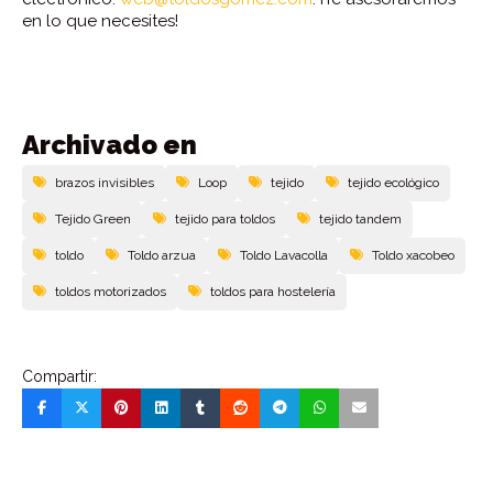
en lo que necesites!
Archivado en
brazos invisibles
Loop
tejido
tejido ecológico
Tejido Green
tejido para toldos
tejido tandem
toldo
Toldo arzua
Toldo Lavacolla
Toldo xacobeo
toldos motorizados
toldos para hostelería
Compartir: