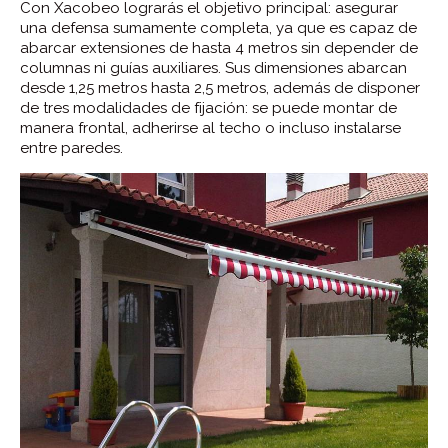
Con Xacobeo lograrás el objetivo principal: asegurar
una defensa sumamente completa, ya que es capaz de
abarcar extensiones de hasta 4 metros sin depender de
columnas ni guías auxiliares. Sus dimensiones abarcan
desde 1,25 metros hasta 2,5 metros, además de disponer
de tres modalidades de fijación: se puede montar de
manera frontal, adherirse al techo o incluso instalarse
entre paredes.