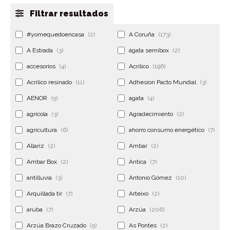
Filtrar resultados
#yomequedoencasa
(2)
A Coruña
(173)
A Estrada
(3)
ágata semibox
(2)
accesorios
(4)
Acrilico
(196)
Acrilico resinado
(11)
Adhesion Pacto Mundial
(3)
AENOR
(5)
agata
(4)
agrícola
(3)
Agradecimiento
(2)
agricultura
(6)
ahorro consumo energético
(7)
Allariz
(2)
Ambar
(2)
Ambar Box
(2)
Antica
(7)
antilluvia
(3)
Antonio Gómez
(10)
Arquillada tir
(7)
Arteixo
(2)
aruba
(7)
Arzúa
(206)
Arzúa Brazo Cruzado
(5)
As Pontes
(2)