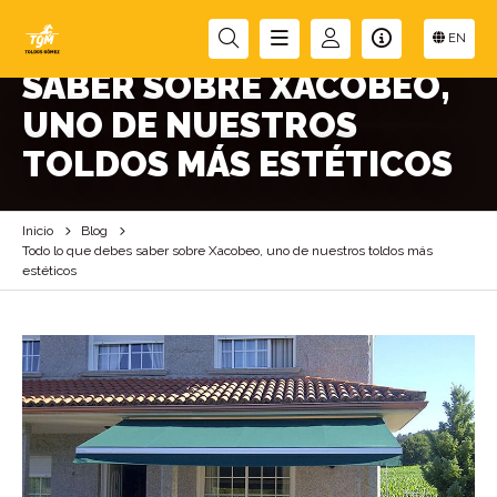
TODO LO QUE DEBES
EN
SABER SOBRE XACOBEO,
UNO DE NUESTROS
TOLDOS MÁS ESTÉTICOS
Inicio
Blog
Todo lo que debes saber sobre Xacobeo, uno de nuestros toldos más
estéticos