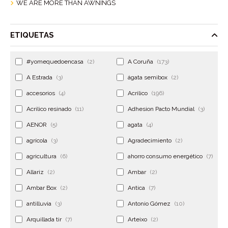
WE ARE MORE THAN AWNINGS
ETIQUETAS
#yomequedoencasa
(2)
A Coruña
(173)
A Estrada
(3)
ágata semibox
(2)
accesorios
(4)
Acrilico
(196)
Acrilico resinado
(11)
Adhesion Pacto Mundial
(3)
AENOR
(5)
agata
(4)
agrícola
(3)
Agradecimiento
(2)
agricultura
(6)
ahorro consumo energético
(7)
Allariz
(2)
Ambar
(2)
Ambar Box
(2)
Antica
(7)
antilluvia
(3)
Antonio Gómez
(10)
Arquillada tir
(7)
Arteixo
(2)