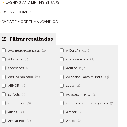
LASHING AND LIFTING STRAPS
WE ARE GÓMEZ
WE ARE MORE THAN AWNINGS
Filtrar resultados
#yomequedoencasa
(2)
A Coruña
(173)
A Estrada
(3)
ágata semibox
(2)
accesorios
(4)
Acrilico
(196)
Acrilico resinado
(11)
Adhesion Pacto Mundial
(3)
AENOR
(5)
agata
(4)
agrícola
(3)
Agradecimiento
(2)
agricultura
(6)
ahorro consumo energético
(7)
Allariz
(2)
Ambar
(2)
Ambar Box
(2)
Antica
(7)