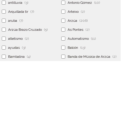
antilluvia
(3)
Antonio Gómez
(10)
Arquillada tir
(7)
Arteixo
(2)
aruba
(7)
Arzúa
(206)
Arzúa Brazo Cruzado
(5)
As Pontes
(2)
atletismo
(2)
Automatismo
(11)
ayudas
(3)
Balcón
(13)
Bambalina
(4)
Banda de Música de Arzúa
(2)
Banderola
(2)
Banderolas
(5)
Banquillo
(5)
bar
(4)
Bar Encontro
(2)
Barco
(3)
Bastidor
(2)
Bergondo
(4)
bermudas
(6)
Betanzos
(2)
Bimba y lola
(6)
bodas
(2)
bolsa cac
(3)
Bolsa cst
(3)
bolsa ct
(3)
Bolsas
(10)