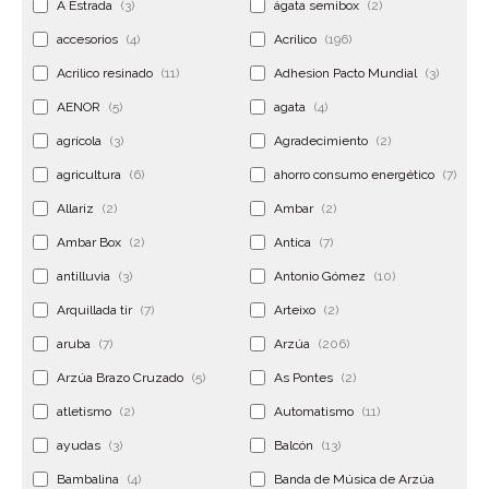
A Estrada
(3)
ágata semibox
(2)
accesorios
(4)
Acrilico
(196)
Acrilico resinado
(11)
Adhesion Pacto Mundial
(3)
AENOR
(5)
agata
(4)
agrícola
(3)
Agradecimiento
(2)
agricultura
(6)
ahorro consumo energético
(7)
Allariz
(2)
Ambar
(2)
Ambar Box
(2)
Antica
(7)
antilluvia
(3)
Antonio Gómez
(10)
Arquillada tir
(7)
Arteixo
(2)
aruba
(7)
Arzúa
(206)
Arzúa Brazo Cruzado
(5)
As Pontes
(2)
atletismo
(2)
Automatismo
(11)
ayudas
(3)
Balcón
(13)
Bambalina
(4)
Banda de Música de Arzúa