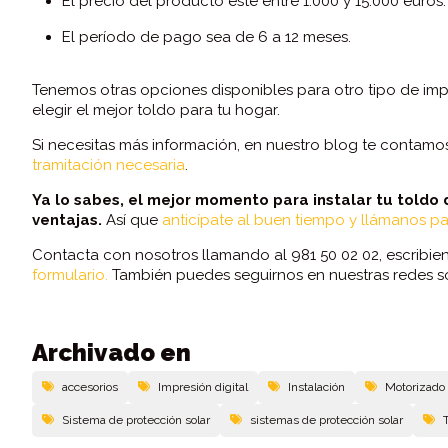
El precio del producto esté entre 1.000 y 15.000 euros.
El período de pago sea de 6 a 12 meses.
Tenemos otras opciones disponibles para otro tipo de imp
elegir el mejor toldo para tu hogar.
Si necesitas más información, en nuestro blog te contam
tramitación necesaria
.
Ya lo sabes, el mejor momento para instalar tu toldo
ventajas.
Así que
anticípate al buen tiempo y llámanos pa
Contacta con nosotros llamando al 981 50 02 02, escribi
formulario.
También puedes seguirnos en nuestras redes s
Archivado en
accesorios
Impresión digital
Instalación
Motorizado
Sistema de protección solar
sistemas de protección solar