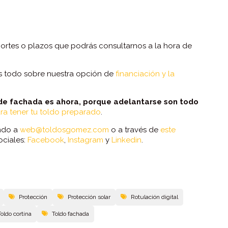
ortes o plazos que podrás consultarnos a la hora de
os todo sobre nuestra opción de
financiación y la
 de fachada es ahora, porque adelantarse son todo
ra tener tu toldo preparado
.
endo a
web@toldosgomez.com
o a través de
este
ociales:
Facebook
,
Instagram
y
Linkedin
.
Protección
Protección solar
Rotulación digital
Toldo cortina
Toldo fachada