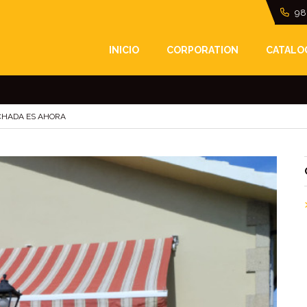
98
 PARA INSTALAR TU 
INICIO
CORPORATION
CATALO
CHADA ES AHORA