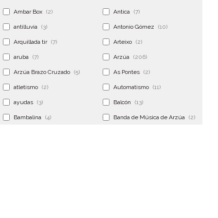
Ambar Box
(2)
Antica
(7)
antilluvia
(3)
Antonio Gómez
(10)
Arquillada tir
(7)
Arteixo
(2)
aruba
(7)
Arzúa
(206)
Arzúa Brazo Cruzado
(5)
As Pontes
(2)
atletismo
(2)
Automatismo
(11)
ayudas
(3)
Balcón
(13)
Bambalina
(4)
Banda de Música de Arzúa
(2)
Banderola
(2)
Banderolas
(5)
Banquillo
(5)
bar
(4)
Bar Encontro
(2)
Barco
(3)
Bastidor
(2)
Bergondo
(4)
bermudas
(6)
Betanzos
(2)
Bimba y lola
(6)
bodas
(2)