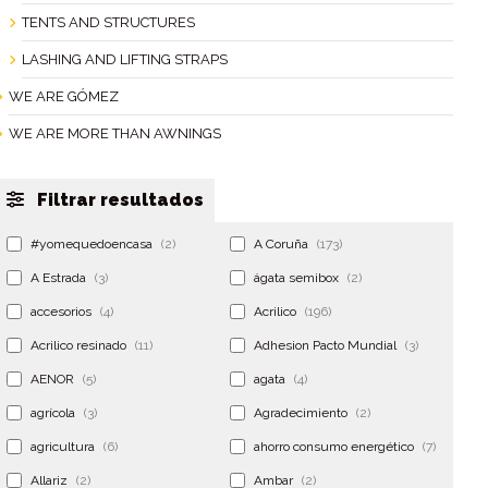
TENTS AND STRUCTURES
LASHING AND LIFTING STRAPS
WE ARE GÓMEZ
WE ARE MORE THAN AWNINGS
Filtrar resultados
#yomequedoencasa
(2)
A Coruña
(173)
A Estrada
(3)
ágata semibox
(2)
accesorios
(4)
Acrilico
(196)
Acrilico resinado
(11)
Adhesion Pacto Mundial
(3)
AENOR
(5)
agata
(4)
agrícola
(3)
Agradecimiento
(2)
agricultura
(6)
ahorro consumo energético
(7)
Allariz
(2)
Ambar
(2)