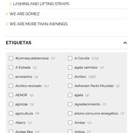
LASHING AND LIFTING STRAPS
WE ARE GÓMEZ
WE ARE MORE THAN AWNINGS
ETIQUETAS
#yomequedoencasa
(2)
A Coruña
(173)
A Estrada
(3)
ágata semibox
(2)
accesorios
(4)
Acrilico
(196)
Acrilico resinado
(11)
Adhesion Pacto Mundial
(3)
AENOR
(5)
agata
(4)
agrícola
(3)
Agradecimiento
(2)
agricultura
(6)
ahorro consumo energético
(7)
Allariz
(2)
Ambar
(2)
Ambar Box
(2)
Antica
(7)