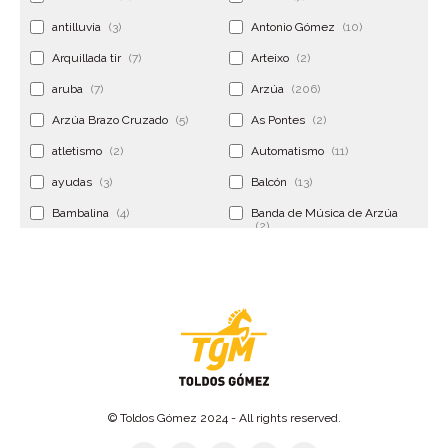
antilluvia
(3)
Antonio Gómez
(10)
Arquillada tir
(7)
Arteixo
(2)
aruba
(7)
Arzúa
(206)
Arzúa Brazo Cruzado
(5)
As Pontes
(2)
atletismo
(2)
Automatismo
(11)
ayudas
(3)
Balcón
(13)
Bambalina
(4)
Banda de Música de Arzúa
(2)
Banderola
(2)
Banderolas
(5)
Banquillo
(5)
bar
(4)
Bar Encontro
(2)
Barco
(3)
Bastidor
(2)
Bergondo
(4)
bermudas
(6)
Betanzos
(2)
Bimba y lola
(6)
bodas
(2)
© Toldos Gómez 2024 - All rights reserved.
bolsa cac
(3)
Bolsa cst
(3)