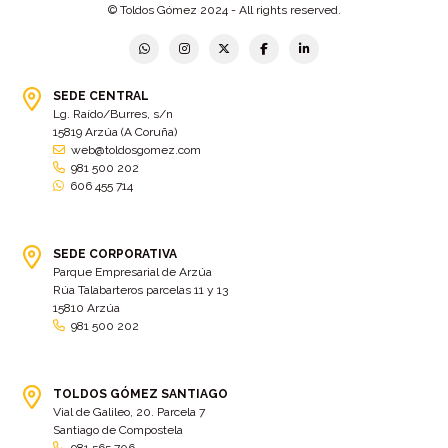
© Toldos Gómez 2024 - All rights reserved.
Bastidor
(2)
Bergondo
(4)
bermudas
(6)
Betanzos
(2)
Bimba y lola
(6)
bodas
(2)
SEDE CENTRAL
Lg. Raído/Burres, s/n
bolsa cac
(3)
Bolsa cst
(3)
15819 Arzúa (A Coruña)
bolsa ct
(3)
Bolsas
(10)
web@toldosgomez.com
981 500 202
Bolsas de elevación
(3)
Bolsas multiusos
(9)
606 455 714
Bolsas portaherramientas
(4)
brazos invisibles
(11)
Bueu
(2)
Cabañas
(2)
SEDE CORPORATIVA
Cafe-bar Nova Xeira
(2)
cafetería
(5)
Parque Empresarial de Arzúa
Rúa Talabarteros parcelas 11 y 13
Calidad
(4)
cambados
(3)
15810 Arzúa
981 500 202
cambio
(5)
Cambio de tela
(48)
cambio de toldo
(12)
Cambio tela
(11)
camión
TOLDOS GÓMEZ SANTIAGO
(17)
Camión XL
(4)
Vial de Galileo, 20. Parcela 7
camion botellero
(7)
Camion tautliner
(28)
Santiago de Compostela
981 565 706