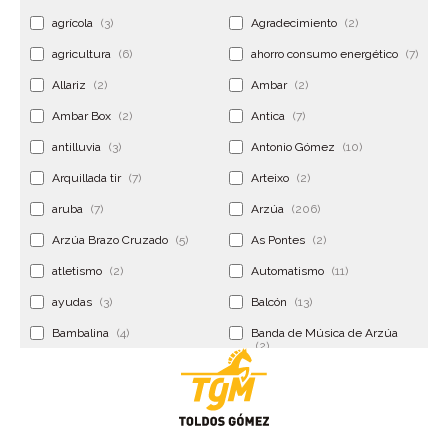
agrícola
(3)
Agradecimiento
(2)
agricultura
(6)
ahorro consumo energético
(7)
Allariz
(2)
Ambar
(2)
Ambar Box
(2)
Antica
(7)
antilluvia
(3)
Antonio Gómez
(10)
Arquillada tir
(7)
Arteixo
(2)
aruba
(7)
Arzúa
(206)
Arzúa Brazo Cruzado
(5)
As Pontes
(2)
atletismo
(2)
Automatismo
(11)
ayudas
(3)
Balcón
(13)
Bambalina
(4)
Banda de Música de Arzúa
(2)
Banderola
(2)
Banderolas
(5)
Banquillo
(5)
bar
(4)
Bar Encontro
(2)
Barco
(3)