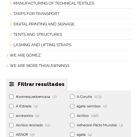
MANUFACTURING OF TECHNICAL TEXTILES
TARPS FOR TRANSPORT
DIGITAL PRINTING AND SIGNAGE
TENTS AND STRUCTURES
LASHING AND LIFTING STRAPS
WE ARE GÓMEZ
WE ARE MORE THAN AWNINGS
Filtrar resultados
#yomequedoencasa
(2)
A Coruña
(173)
A Estrada
(3)
ágata semibox
(2)
accesorios
(4)
Acrilico
(196)
Acrilico resinado
(11)
Adhesion Pacto Mundial
(3)
AENOR
(5)
agata
(4)