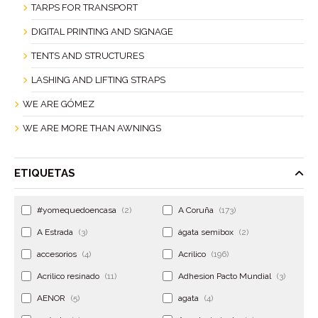
TARPS FOR TRANSPORT
DIGITAL PRINTING AND SIGNAGE
TENTS AND STRUCTURES
LASHING AND LIFTING STRAPS
WE ARE GÓMEZ
WE ARE MORE THAN AWNINGS
ETIQUETAS
#yomequedoencasa
(2)
A Coruña
(173)
A Estrada
(3)
ágata semibox
(2)
accesorios
(4)
Acrilico
(196)
Acrilico resinado
(11)
Adhesion Pacto Mundial
(3)
AENOR
(5)
agata
(4)