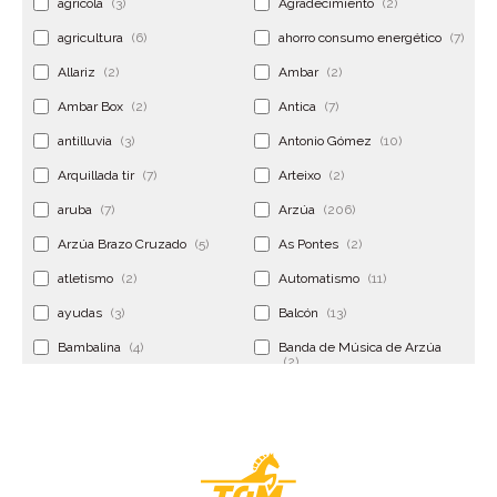
agrícola
(3)
Agradecimiento
(2)
agricultura
(6)
ahorro consumo energético
(7)
Allariz
(2)
Ambar
(2)
Ambar Box
(2)
Antica
(7)
antilluvia
(3)
Antonio Gómez
(10)
Arquillada tir
(7)
Arteixo
(2)
aruba
(7)
Arzúa
(206)
Arzúa Brazo Cruzado
(5)
As Pontes
(2)
atletismo
(2)
Automatismo
(11)
ayudas
(3)
Balcón
(13)
Bambalina
(4)
Banda de Música de Arzúa
(2)
Banderola
(2)
Banderolas
(5)
Banquillo
(5)
bar
(4)
Bar Encontro
(2)
Barco
(3)