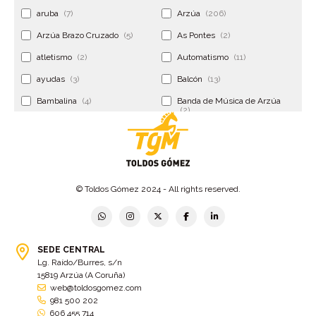
aruba
(7)
Arzúa
(206)
Arzúa Brazo Cruzado
(5)
As Pontes
(2)
atletismo
(2)
Automatismo
(11)
ayudas
(3)
Balcón
(13)
Bambalina
(4)
Banda de Música de Arzúa
(2)
Banderola
(2)
Banderolas
(5)
Banquillo
(5)
bar
(4)
Bar Encontro
(2)
Barco
(3)
© Toldos Gómez 2024 - All rights reserved.
Bastidor
(2)
Bergondo
(4)
bermudas
(6)
Betanzos
(2)
Bimba y lola
(6)
bodas
(2)
SEDE CENTRAL
Lg. Raído/Burres, s/n
bolsa cac
(3)
Bolsa cst
(3)
15819 Arzúa (A Coruña)
bolsa ct
(3)
Bolsas
(10)
web@toldosgomez.com
981 500 202
Bolsas de elevación
(3)
Bolsas multiusos
(9)
606 455 714