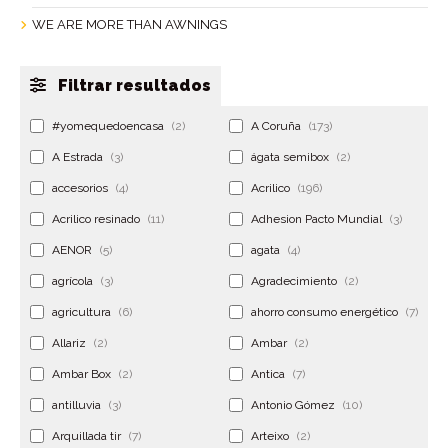
WE ARE MORE THAN AWNINGS
Filtrar resultados
#yomequedoencasa
(2)
A Coruña
(173)
A Estrada
(3)
ágata semibox
(2)
accesorios
(4)
Acrilico
(196)
Acrilico resinado
(11)
Adhesion Pacto Mundial
(3)
AENOR
(5)
agata
(4)
agrícola
(3)
Agradecimiento
(2)
agricultura
(6)
ahorro consumo energético
(7)
Allariz
(2)
Ambar
(2)
Ambar Box
(2)
Antica
(7)
antilluvia
(3)
Antonio Gómez
(10)
Arquillada tir
(7)
Arteixo
(2)