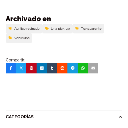
Archivado en
Acrilico resinado
lona pick up
Transparente
Vehí­culos
Compartir:
CATEGORÍAS