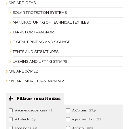
WE ARE IDEAS
SOLAR PROTECTION SYSTEMS
MANUFACTURING OF TECHNICAL TEXTILES
TARPS FOR TRANSPORT
DIGITAL PRINTING AND SIGNAGE
TENTS AND STRUCTURES
LASHING AND LIFTING STRAPS
WE ARE GÓMEZ
WE ARE MORE THAN AWNINGS
Filtrar resultados
#yomequedoencasa
(2)
A Coruña
(173)
A Estrada
(3)
ágata semibox
(2)
accesorios
(4)
Acrilico
(196)