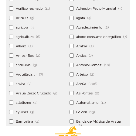
Acrilico resinado
(11)
Adhesion Pacto Mundial
(3)
AENOR
(5)
agata
(4)
agrícola
(3)
Agradecimiento
(2)
agricultura
(6)
ahorro consumo energético
(7)
Allariz
(2)
Ambar
(2)
Ambar Box
(2)
Antica
(7)
antilluvia
(3)
Antonio Gómez
(10)
Arquillada tir
(7)
Arteixo
(2)
aruba
(7)
Arzúa
(206)
Arzúa Brazo Cruzado
(5)
As Pontes
(2)
atletismo
(2)
Automatismo
(11)
ayudas
(3)
Balcón
(13)
Bambalina
(4)
Banda de Música de Arzúa
(2)
Banderola
(2)
Banderolas
(5)