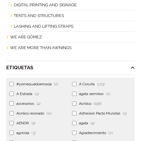
DIGITAL PRINTING AND SIGNAGE
TENTS AND STRUCTURES
LASHING AND LIFTING STRAPS
WE ARE GÓMEZ
WE ARE MORE THAN AWNINGS
ETIQUETAS
#yomequedoencasa
(2)
A Coruña
(173)
A Estrada
(3)
ágata semibox
(2)
accesorios
(4)
Acrilico
(196)
Acrilico resinado
(11)
Adhesion Pacto Mundial
(3)
AENOR
(5)
agata
(4)
agrícola
(3)
Agradecimiento
(2)