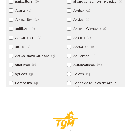
agricultura
(6)
ahorro consumo energético
(7)
Allariz
(2)
Ambar
(2)
Ambar Box
(2)
Antica
(7)
antilluvia
(3)
Antonio Gómez
(10)
Arquillada tir
(7)
Arteixo
(2)
aruba
(7)
Arzúa
(206)
Arzúa Brazo Cruzado
(5)
As Pontes
(2)
atletismo
(2)
Automatismo
(11)
ayudas
(3)
Balcón
(13)
Bambalina
(4)
Banda de Música de Arzúa
(2)
Banderola
(2)
Banderolas
(5)
Banquillo
(5)
bar
(4)
Bar Encontro
(2)
Barco
(3)
Bastidor
(2)
Bergondo
(4)