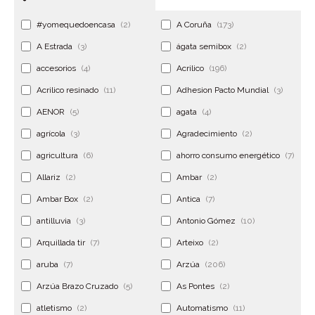
#yomequedoencasa
(2)
A Coruña
(173)
A Estrada
(3)
ágata semibox
(2)
accesorios
(4)
Acrilico
(196)
Acrilico resinado
(11)
Adhesion Pacto Mundial
(3)
AENOR
(5)
agata
(4)
agrícola
(3)
Agradecimiento
(2)
agricultura
(6)
ahorro consumo energético
(7)
Allariz
(2)
Ambar
(2)
Ambar Box
(2)
Antica
(7)
antilluvia
(3)
Antonio Gómez
(10)
Arquillada tir
(7)
Arteixo
(2)
aruba
(7)
Arzúa
(206)
Arzúa Brazo Cruzado
(5)
As Pontes
(2)
atletismo
(2)
Automatismo
(11)