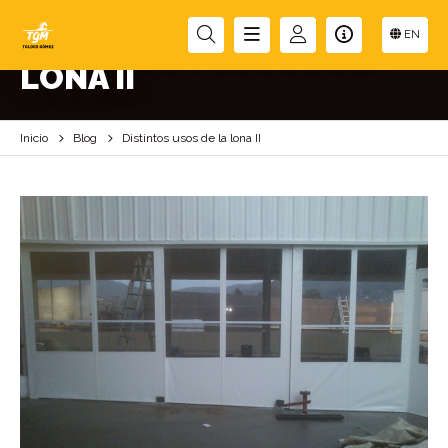
DISTINTOS USOS DE LA
EN
LONA II
Inicio
Blog
Distintos usos de la lona II