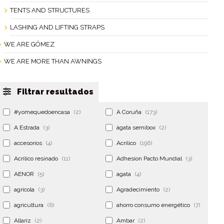
TENTS AND STRUCTURES
LASHING AND LIFTING STRAPS
WE ARE GÓMEZ
WE ARE MORE THAN AWNINGS
Filtrar resultados
#yomequedoencasa
(2)
A Coruña
(173)
A Estrada
(3)
ágata semibox
(2)
accesorios
(4)
Acrilico
(196)
Acrilico resinado
(11)
Adhesion Pacto Mundial
(3)
AENOR
(5)
agata
(4)
agrícola
(3)
Agradecimiento
(2)
agricultura
(6)
ahorro consumo energético
(7)
Allariz
(2)
Ambar
(2)