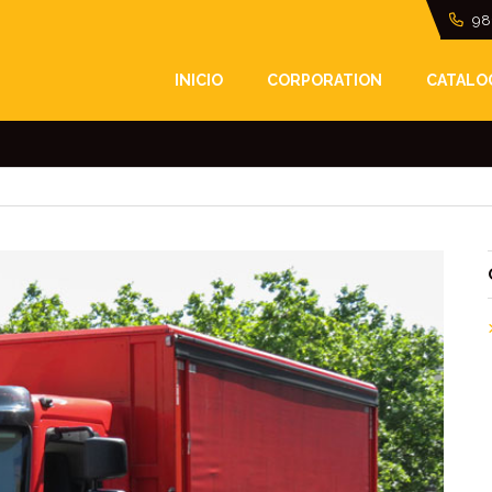
98
ONES Y LONAS PARA 
INICIO
CORPORATION
CATALO