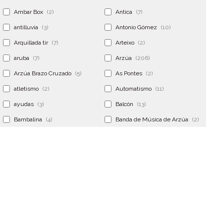
Ambar Box
(2)
Antica
(7)
antilluvia
(3)
Antonio Gómez
(10)
Arquillada tir
(7)
Arteixo
(2)
aruba
(7)
Arzúa
(206)
Arzúa Brazo Cruzado
(5)
As Pontes
(2)
atletismo
(2)
Automatismo
(11)
ayudas
(3)
Balcón
(13)
Bambalina
(4)
Banda de Música de Arzúa
(2)
Banderola
(2)
Banderolas
(5)
Banquillo
(5)
bar
(4)
Bar Encontro
(2)
Barco
(3)
Bastidor
(2)
Bergondo
(4)
bermudas
(6)
Betanzos
(2)
Bimba y lola
(6)
bodas
(2)