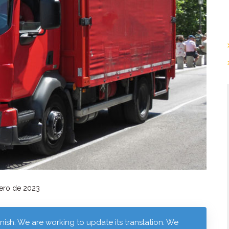
ero de 2023
anish. We are working to update its translation. We