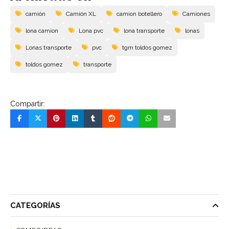
camión
Camión XL
camion botellero
Camiones
lona camion
Lona pvc
lona transporte
lonas
Lonas transporte
pvc
tgm toldos gomez
toldos gomez
transporte
Compartir:
CATEGORÍAS