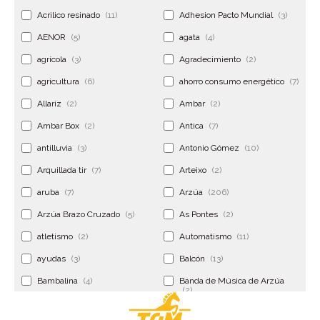
Acrilico resinado
(11)
Adhesion Pacto Mundial
(3)
AENOR
(5)
agata
(4)
agrícola
(3)
Agradecimiento
(2)
agricultura
(6)
ahorro consumo energético
(7)
Allariz
(2)
Ambar
(2)
Ambar Box
(2)
Antica
(7)
antilluvia
(3)
Antonio Gómez
(10)
Arquillada tir
(7)
Arteixo
(2)
aruba
(7)
Arzúa
(206)
Arzúa Brazo Cruzado
(5)
As Pontes
(2)
atletismo
(2)
Automatismo
(11)
ayudas
(3)
Balcón
(13)
Bambalina
(4)
Banda de Música de Arzúa
(2)
Banderola
(2)
Banderolas
(5)