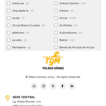
antilluvia
(3)
Antonio Gómez
(10)
Arquillada tir
(7)
Arteixo
(2)
aruba
(7)
Arzúa
(206)
Arzúa Brazo Cruzado
(5)
As Pontes
(2)
atletismo
(2)
Automatismo
(11)
ayudas
(3)
Balcón
(13)
Bambalina
(4)
Banda de Música de Arzúa
(2)
Banderola
(2)
Banderolas
(5)
Banquillo
(5)
bar
(4)
Bar Encontro
(2)
Barco
(3)
© Toldos Gómez 2024 - All rights reserved.
Bastidor
(2)
Bergondo
(4)
bermudas
(6)
Betanzos
(2)
Bimba y lola
(6)
bodas
(2)
SEDE CENTRAL
Lg. Raído/Burres, s/n
bolsa cac
(3)
Bolsa cst
(3)
15819 Arzúa (A Coruña)