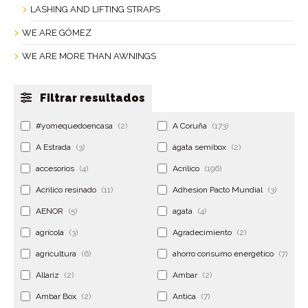
LASHING AND LIFTING STRAPS
WE ARE GÓMEZ
WE ARE MORE THAN AWNINGS
Filtrar resultados
#yomequedoencasa
(2)
A Coruña
(173)
A Estrada
(3)
ágata semibox
(2)
accesorios
(4)
Acrilico
(196)
Acrilico resinado
(11)
Adhesion Pacto Mundial
(3)
AENOR
(5)
agata
(4)
agrícola
(3)
Agradecimiento
(2)
agricultura
(6)
ahorro consumo energético
(7)
Allariz
(2)
Ambar
(2)
Ambar Box
(2)
Antica
(7)