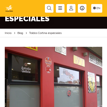
TOLDOS CORTINA
EN
ESPECIALES
Inicio
Blog
Toldos Cortina especiales