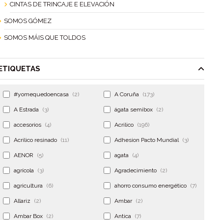
CINTAS DE TRINCAJE E ELEVACIÓN
SOMOS GÓMEZ
SOMOS MÁIS QUE TOLDOS
ETIQUETAS
#yomequedoencasa
(2)
A Coruña
(173)
A Estrada
(3)
ágata semibox
(2)
accesorios
(4)
Acrilico
(196)
Acrilico resinado
(11)
Adhesion Pacto Mundial
(3)
AENOR
(5)
agata
(4)
agrícola
(3)
Agradecimiento
(2)
agricultura
(6)
ahorro consumo energético
(7)
Allariz
(2)
Ambar
(2)
Ambar Box
(2)
Antica
(7)