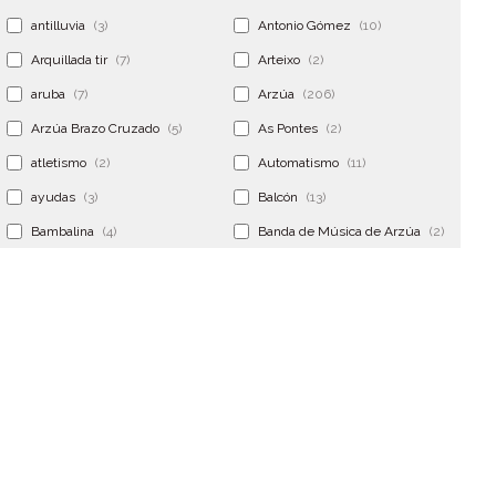
antilluvia
(3)
Antonio Gómez
(10)
Arquillada tir
(7)
Arteixo
(2)
aruba
(7)
Arzúa
(206)
Arzúa Brazo Cruzado
(5)
As Pontes
(2)
atletismo
(2)
Automatismo
(11)
ayudas
(3)
Balcón
(13)
Bambalina
(4)
Banda de Música de Arzúa
(2)
Banderola
(2)
Banderolas
(5)
Banquillo
(5)
bar
(4)
Bar Encontro
(2)
Barco
(3)
Bastidor
(2)
Bergondo
(4)
bermudas
(6)
Betanzos
(2)
Bimba y lola
(6)
bodas
(2)
bolsa cac
(3)
Bolsa cst
(3)