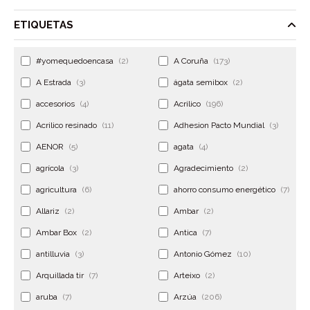
ETIQUETAS
#yomequedoencasa
(2)
A Coruña
(173)
A Estrada
(3)
ágata semibox
(2)
accesorios
(4)
Acrilico
(196)
Acrilico resinado
(11)
Adhesion Pacto Mundial
(3)
AENOR
(5)
agata
(4)
agrícola
(3)
Agradecimiento
(2)
agricultura
(6)
ahorro consumo energético
(7)
Allariz
(2)
Ambar
(2)
Ambar Box
(2)
Antica
(7)
antilluvia
(3)
Antonio Gómez
(10)
Arquillada tir
(7)
Arteixo
(2)
aruba
(7)
Arzúa
(206)