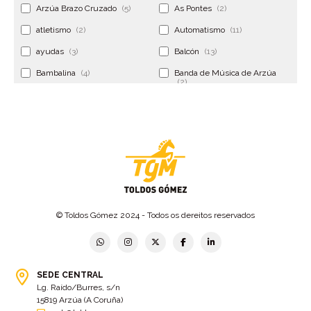
Arzúa Brazo Cruzado
(5)
As Pontes
(2)
atletismo
(2)
Automatismo
(11)
ayudas
(3)
Balcón
(13)
Bambalina
(4)
Banda de Música de Arzúa
(2)
Banderola
(2)
Banderolas
(5)
Banquillo
(5)
bar
(4)
Bar Encontro
(2)
Barco
(3)
Bastidor
(2)
Bergondo
(4)
bermudas
(6)
Betanzos
(2)
Bimba y lola
(6)
bodas
(2)
© Toldos Gómez 2024 - Todos os dereitos reservados
bolsa cac
(3)
Bolsa cst
(3)
bolsa ct
(3)
Bolsas
(10)
SEDE CENTRAL
Bolsas de elevación
(3)
Bolsas multiusos
(9)
Lg. Raído/Burres, s/n
Bolsas portaherramientas
(4)
brazos invisibles
(11)
15819 Arzúa (A Coruña)