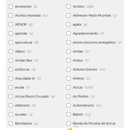
accesorios
(4)
Acrilico
(196)
Acrilico resinado
(11)
Adhesion Pacto Mundial
(3)
AENOR
(5)
agata
(4)
agrícola
(3)
Agradecimiento
(2)
agricultura
(6)
ahorro consumo energético
(7)
Allariz
(2)
Ambar
(2)
Ambar Box
(2)
Antica
(7)
antilluvia
(3)
Antonio Gómez
(10)
Arquillada tir
(7)
Arteixo
(2)
aruba
(7)
Arzúa
(206)
Arzúa Brazo Cruzado
(5)
As Pontes
(2)
atletismo
(2)
Automatismo
(11)
ayudas
(3)
Balcón
(13)
Bambalina
(4)
Banda de Música de Arzúa
(2)