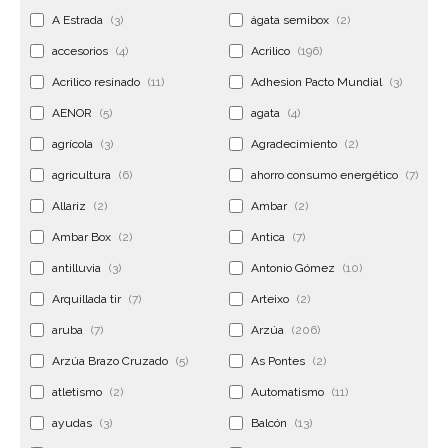
A Estrada
(3)
ágata semibox
(2)
accesorios
(4)
Acrilico
(196)
Acrilico resinado
(11)
Adhesion Pacto Mundial
(3)
AENOR
(5)
agata
(4)
agrícola
(3)
Agradecimiento
(2)
agricultura
(6)
ahorro consumo energético
(7)
Allariz
(2)
Ambar
(2)
Ambar Box
(2)
Antica
(7)
antilluvia
(3)
Antonio Gómez
(10)
Arquillada tir
(7)
Arteixo
(2)
aruba
(7)
Arzúa
(206)
Arzúa Brazo Cruzado
(5)
As Pontes
(2)
atletismo
(2)
Automatismo
(11)
ayudas
(3)
Balcón
(13)