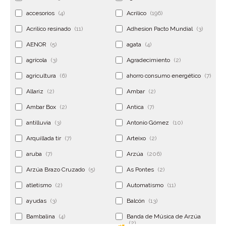
accesorios
(4)
Acrilico
(196)
Acrilico resinado
(11)
Adhesion Pacto Mundial
(3)
AENOR
(5)
agata
(4)
agrícola
(3)
Agradecimiento
(2)
agricultura
(6)
ahorro consumo energético
(7)
Allariz
(2)
Ambar
(2)
Ambar Box
(2)
Antica
(7)
antilluvia
(3)
Antonio Gómez
(10)
Arquillada tir
(7)
Arteixo
(2)
aruba
(7)
Arzúa
(206)
Arzúa Brazo Cruzado
(5)
As Pontes
(2)
atletismo
(2)
Automatismo
(11)
ayudas
(3)
Balcón
(13)
Bambalina
(4)
Banda de Música de Arzúa
(2)