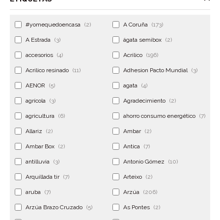
#yomequedoencasa
(2)
A Coruña
(173)
A Estrada
(3)
ágata semibox
(2)
accesorios
(4)
Acrilico
(196)
Acrilico resinado
(11)
Adhesion Pacto Mundial
(3)
AENOR
(5)
agata
(4)
agrícola
(3)
Agradecimiento
(2)
agricultura
(6)
ahorro consumo energético
(7)
Allariz
(2)
Ambar
(2)
Ambar Box
(2)
Antica
(7)
antilluvia
(3)
Antonio Gómez
(10)
Arquillada tir
(7)
Arteixo
(2)
aruba
(7)
Arzúa
(206)
Arzúa Brazo Cruzado
(5)
As Pontes
(2)