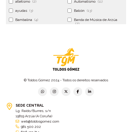
atletismo
(2)
Automatismo
(11)
ayudas
(3)
Balcón
(13)
Bambalina
(4)
Banda de Música de Arzúa
(2)
Banderola
(2)
Banderolas
(5)
Banquillo
(5)
bar
(4)
Bar Encontro
(2)
Barco
(3)
Bastidor
(2)
Bergondo
(4)
bermudas
(6)
Betanzos
(2)
Bimba y lola
(6)
bodas
(2)
© Toldos Gómez 2024 - Todos os dereitos reservados
bolsa cac
(3)
Bolsa cst
(3)
bolsa ct
(3)
Bolsas
(10)
SEDE CENTRAL
Bolsas de elevación
(3)
Bolsas multiusos
(9)
Lg. Raído/Burres, s/n
Bolsas portaherramientas
(4)
brazos invisibles
(11)
15819 Arzúa (A Coruña)
web@toldosgomez.com
Bueu
(2)
Cabañas
(2)
981 500 202
606 455 714