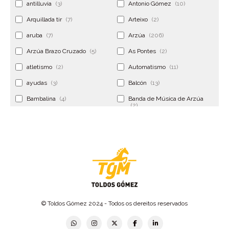
antilluvia
(3)
Antonio Gómez
(10)
Arquillada tir
(7)
Arteixo
(2)
aruba
(7)
Arzúa
(206)
Arzúa Brazo Cruzado
(5)
As Pontes
(2)
atletismo
(2)
Automatismo
(11)
ayudas
(3)
Balcón
(13)
Bambalina
(4)
Banda de Música de Arzúa
(2)
Banderola
(2)
Banderolas
(5)
Banquillo
(5)
bar
(4)
Bar Encontro
(2)
Barco
(3)
Bastidor
(2)
Bergondo
(4)
bermudas
(6)
Betanzos
(2)
Bimba y lola
(6)
bodas
(2)
© Toldos Gómez 2024 - Todos os dereitos reservados
bolsa cac
(3)
Bolsa cst
(3)