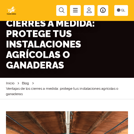
VENTAJAS DE LOS
GL
CIERRES A MEDIDA:
PROTEGE TUS
INSTALACIONES
AGRÍCOLAS O
GANADERAS
Inicio
Blog
Ventajas de los cierres a medida: protege tus instalaciones agrícolas o
ganaderas