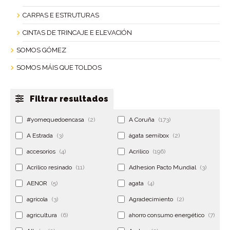
CARPAS E ESTRUTURAS
CINTAS DE TRINCAJE E ELEVACIÓN
SOMOS GÓMEZ
SOMOS MÁIS QUE TOLDOS
Filtrar resultados
#yomequedoencasa
(2)
A Coruña
(173)
A Estrada
(3)
ágata semibox
(2)
accesorios
(4)
Acrilico
(196)
Acrilico resinado
(11)
Adhesion Pacto Mundial
(3)
AENOR
(5)
agata
(4)
agrícola
(3)
Agradecimiento
(2)
agricultura
(6)
ahorro consumo energético
(7)