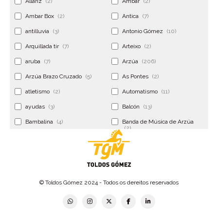
Allariz
(2)
Ambar
(2)
Ambar Box
(2)
Antica
(7)
antilluvia
(3)
Antonio Gómez
(10)
Arquillada tir
(7)
Arteixo
(2)
aruba
(7)
Arzúa
(206)
Arzúa Brazo Cruzado
(5)
As Pontes
(2)
atletismo
(2)
Automatismo
(11)
ayudas
(3)
Balcón
(13)
Bambalina
(4)
Banda de Música de Arzúa
(2)
Banderola
(2)
Banderolas
(5)
Banquillo
(5)
bar
(4)
Bar Encontro
(2)
Barco
(3)
© Toldos Gómez 2024 - Todos os dereitos reservados
Bastidor
(2)
Bergondo
(4)
bermudas
(6)
Betanzos
(2)