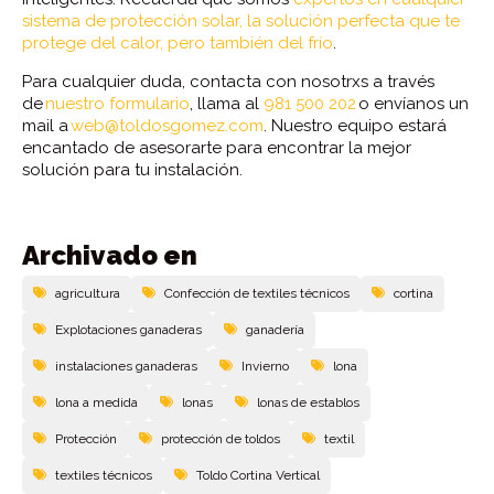
sistema de protección solar, la solución perfecta que te
protege del calor, pero también del frío
.
Para cualquier duda, contacta con nosotrxs a través
de
nuestro formulario
, llama al
981 500 202
o envíanos un
mail a
web@toldosgomez.com
. Nuestro equipo estará
encantado de asesorarte para encontrar la mejor
solución para tu instalación.
Archivado en
agricultura
Confección de textiles técnicos
cortina
Explotaciones ganaderas
ganadería
instalaciones ganaderas
Invierno
lona
lona a medida
lonas
lonas de establos
Protección
protección de toldos
textil
textiles técnicos
Toldo Cortina Vertical