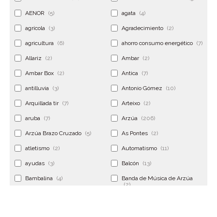
AENOR
(5)
agata
(4)
agrícola
(3)
Agradecimiento
(2)
agricultura
(6)
ahorro consumo energético
(7)
Allariz
(2)
Ambar
(2)
Ambar Box
(2)
Antica
(7)
antilluvia
(3)
Antonio Gómez
(10)
Arquillada tir
(7)
Arteixo
(2)
aruba
(7)
Arzúa
(206)
Arzúa Brazo Cruzado
(5)
As Pontes
(2)
atletismo
(2)
Automatismo
(11)
ayudas
(3)
Balcón
(13)
Bambalina
(4)
Banda de Música de Arzúa
(2)
Banderola
(2)
Banderolas
(5)
Banquillo
(5)
bar
(4)