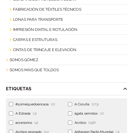
FABRICACIÓN DE TÉXTILES TÉCNICOS
LONAS PARA TRANSPORTE
IMPRESIÓN DIXITAL E ROTULACIÓN
CARPAS E ESTRUTURAS
CINTAS DE TRINCAJE E ELEVACIÓN
SOMOS GÓMEZ
SOMOS MÁIS QUE TOLDOS
ETIQUETAS
#yomequedoencasa
(2)
A Coruña
(173)
A Estrada
(3)
ágata semibox
(2)
accesorios
(4)
Acrilico
(196)
Acrilico resinado
(11)
Adhesion Pacto Mundial
(3)