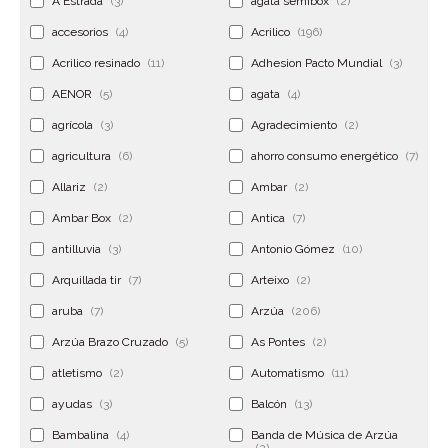
A Estrada
(3)
ágata semibox
(2)
accesorios
(4)
Acrilico
(196)
Acrilico resinado
(11)
Adhesion Pacto Mundial
(3)
AENOR
(5)
agata
(4)
agrícola
(3)
Agradecimiento
(2)
agricultura
(6)
ahorro consumo energético
(7)
Allariz
(2)
Ambar
(2)
Ambar Box
(2)
Antica
(7)
antilluvia
(3)
Antonio Gómez
(10)
Arquillada tir
(7)
Arteixo
(2)
aruba
(7)
Arzúa
(206)
Arzúa Brazo Cruzado
(5)
As Pontes
(2)
atletismo
(2)
Automatismo
(11)
ayudas
(3)
Balcón
(13)
Bambalina
(4)
Banda de Música de Arzúa
(2)