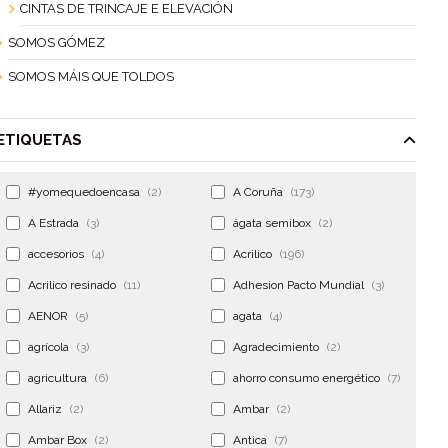
CINTAS DE TRINCAJE E ELEVACIÓN
SOMOS GÓMEZ
SOMOS MÁIS QUE TOLDOS
ETIQUETAS
#yomequedoencasa
(2)
A Coruña
(173)
A Estrada
(3)
ágata semibox
(2)
accesorios
(4)
Acrilico
(196)
Acrilico resinado
(11)
Adhesion Pacto Mundial
(3)
AENOR
(5)
agata
(4)
agrícola
(3)
Agradecimiento
(2)
agricultura
(6)
ahorro consumo energético
(7)
Allariz
(2)
Ambar
(2)
Ambar Box
(2)
Antica
(7)