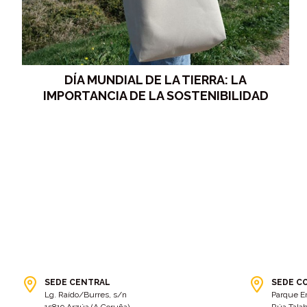
DÍA MUNDIAL DE LA TIERRA: LA
IMPORTANCIA DE LA SOSTENIBILIDAD
SEDE CENTRAL
SEDE C
Lg. Raído/Burres, s/n
Parque E
15819 Arzúa (A Coruña)
Rúa Talab