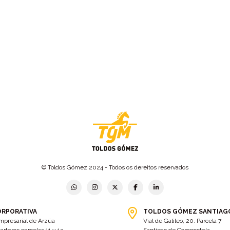
© Toldos Gómez 2024 - Todos os dereitos reservados
ORPORATIVA
TOLDOS GÓMEZ SANTIAG
mpresarial de Arzúa
Vial de Galileo, 20. Parcela 7
arteros parcelas 11 y 13
Santiago de Compostela