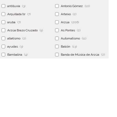
antilluvia
(3)
Antonio Gómez
(10)
Arquillada tir
(7)
Arteixo
(2)
aruba
(7)
Arzúa
(206)
Arzúa Brazo Cruzado
(5)
As Pontes
(2)
atletismo
(2)
Automatismo
(11)
ayudas
(3)
Balcón
(13)
Bambalina
(4)
Banda de Música de Arzúa
(2)
Banderola
(2)
Banderolas
(5)
Banquillo
(5)
bar
(4)
Bar Encontro
(2)
Barco
(3)
Bastidor
(2)
Bergondo
(4)
bermudas
(6)
Betanzos
(2)
Bimba y lola
(6)
bodas
(2)
bolsa cac
(3)
Bolsa cst
(3)