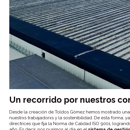
Un recorrido por nuestros c
Desde la creación de Toldos Gómez hemos mostrado una
nuestrxs trabajadorxs y la sostenibilidad. De esta forma, y
directrices que fija la Norma de Calidad ISO 9001, logran
año. Es decir, nos pusimos al día en el
sistema de gestió