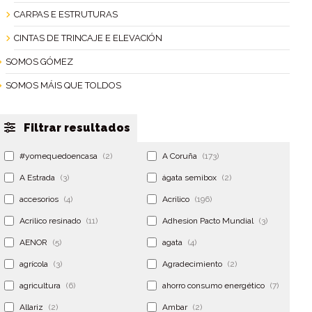
CARPAS E ESTRUTURAS
CINTAS DE TRINCAJE E ELEVACIÓN
SOMOS GÓMEZ
SOMOS MÁIS QUE TOLDOS
Filtrar resultados
#yomequedoencasa
(2)
A Coruña
(173)
A Estrada
(3)
ágata semibox
(2)
accesorios
(4)
Acrilico
(196)
Acrilico resinado
(11)
Adhesion Pacto Mundial
(3)
AENOR
(5)
agata
(4)
agrícola
(3)
Agradecimiento
(2)
agricultura
(6)
ahorro consumo energético
(7)
Allariz
(2)
Ambar
(2)