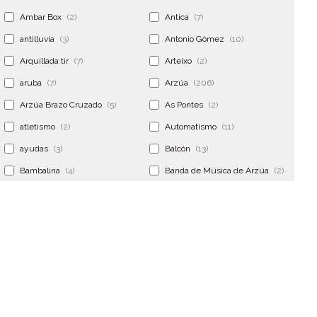
Ambar Box
(2)
Antica
(7)
antilluvia
(3)
Antonio Gómez
(10)
Arquillada tir
(7)
Arteixo
(2)
aruba
(7)
Arzúa
(206)
Arzúa Brazo Cruzado
(5)
As Pontes
(2)
atletismo
(2)
Automatismo
(11)
ayudas
(3)
Balcón
(13)
Bambalina
(4)
Banda de Música de Arzúa
(2)
Banderola
(2)
Banderolas
(5)
Banquillo
(5)
bar
(4)
Bar Encontro
(2)
Barco
(3)
Bastidor
(2)
Bergondo
(4)
bermudas
(6)
Betanzos
(2)
Bimba y lola
(6)
bodas
(2)