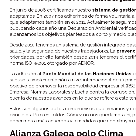
En junio de 2006 certificamos nuestro
sistema de gestió
adaptamos. En 2007 nos adherimos de forma voluntaria a 
que adaptamos también en el 2011. Actualmente seguimos 
publicando cada año una Declaración Ambiental verificad
alcanzamos los objetivos planteados a corto y medio pla
Desde 2010 tenemos un sistema de gestión integrado basa
salud y la seguridad de nuestrxs trabajadorxs. La
prevenci
prioridades, por ello también desde 2019 tenemos el certi
norma ISO 45001 otorgado por AENOR.
La adhesión al
Pacto Mundial de las Naciones Unidas
e
supuso la implementación a nivel internacional de 10 prin
objetivo de promover la responsabilidad empresarial (RS
Empresa, Normas Laborales y Lucha contra la corrupción
cuenta de nuestros avances en lo que se refiere a este t
Estos son algunos de los compromisos que firmamos y com
principios. Pero en Toldos Gómez no nos quedamos ahí, 
adherirnos a más acuerdos y a medidas que contribuyan un
Alianza Galega polo Clima