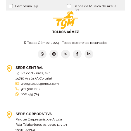
Bambalina
(4)
Banda de Música de Arzúa
(2)
Banderola
(2)
Banderolas
(5)
Banquillo
(5)
bar
(4)
Bar Encontro
(2)
Barco
(3)
© Toldos Gómez 2024 - Todos os dereitos reservados
Bastidor
(2)
Bergondo
(4)
bermudas
(6)
Betanzos
(2)
Bimba y lola
(6)
bodas
(2)
SEDE CENTRAL
Lg. Raído/Burres, s/n
bolsa cac
(3)
Bolsa cst
(3)
15819 Arzúa (A Coruña)
bolsa ct
(3)
Bolsas
(10)
web@toldosgomez.com
981 500 202
Bolsas de elevación
(3)
Bolsas multiusos
(9)
606 455 714
Bolsas portaherramientas
(4)
brazos invisibles
(11)
Bueu
(2)
Cabañas
(2)
SEDE CORPORATIVA
Cafe-bar Nova Xeira
(2)
cafetería
(5)
Parque Empresarial de Arzúa
Rúa Talabarteros parcelas 11 y 13
Calidad
(4)
cambados
(3)
15810 Arzúa