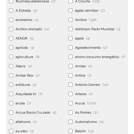
#yomequedoencasa
(2)
A Coruña
(173)
A Estrada
(3)
ágata semibox
(2)
accesorios
(4)
Acrilico
(196)
Acrilico resinado
(11)
Adhesion Pacto Mundial
(3)
AENOR
(5)
agata
(4)
agrícola
(3)
Agradecimiento
(2)
agricultura
(6)
ahorro consumo energético
(7)
Allariz
(2)
Ambar
(2)
Ambar Box
(2)
Antica
(7)
antilluvia
(3)
Antonio Gómez
(10)
Arquillada tir
(7)
Arteixo
(2)
aruba
(7)
Arzúa
(206)
Arzúa Brazo Cruzado
(5)
As Pontes
(2)
atletismo
(2)
Automatismo
(11)
ayudas
(3)
Balcón
(13)