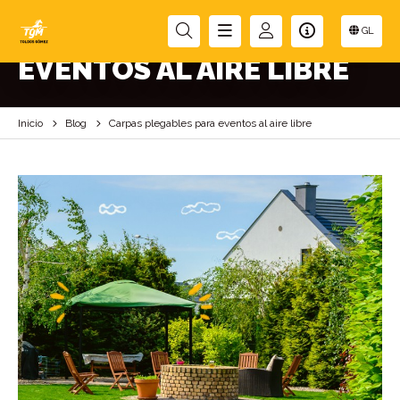
CARPAS PLEGABLES PARA
GL
EVENTOS AL AIRE LIBRE
Inicio
Blog
Carpas plegables para eventos al aire libre