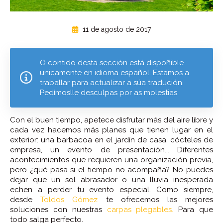
11 de agosto de 2017
O contido desta sección está dispoñible
unicamente en idioma español. Estamos a
traballar para actualizar a súa tradución.
Pedímoslle desculpas por as molestias.
Con el buen tiempo, apetece disfrutar más del aire libre y
cada vez hacemos más planes que tienen lugar en el
exterior: una barbacoa en el jardín de casa, cócteles de
empresa, un evento de presentación... Diferentes
acontecimientos que requieren una organización previa,
pero ¿qué pasa si el tiempo no acompaña? No puedes
dejar que un sol abrasador o una lluvia inesperada
echen a perder tu evento especial. Como siempre,
desde
Toldos Gómez
te ofrecemos las mejores
soluciones con nuestras
carpas plegables.
Para que
todo salga perfecto.