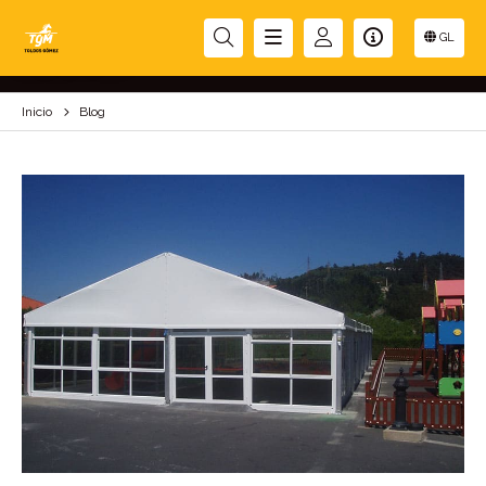
BLOG
GL
Inicio
Blog