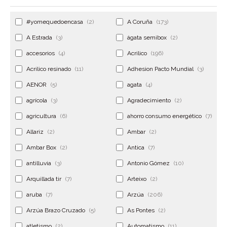
#yomequedoencasa
(2)
A Coruña
(173)
A Estrada
(3)
ágata semibox
(2)
accesorios
(4)
Acrilico
(196)
Acrilico resinado
(11)
Adhesion Pacto Mundial
(3)
AENOR
(5)
agata
(4)
agrícola
(3)
Agradecimiento
(2)
agricultura
(6)
ahorro consumo energético
(7)
Allariz
(2)
Ambar
(2)
Ambar Box
(2)
Antica
(7)
antilluvia
(3)
Antonio Gómez
(10)
Arquillada tir
(7)
Arteixo
(2)
aruba
(7)
Arzúa
(206)
Arzúa Brazo Cruzado
(5)
As Pontes
(2)
atletismo
(2)
Automatismo
(11)