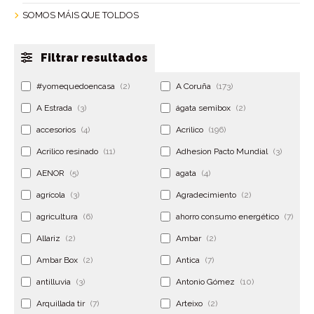
SOMOS MÁIS QUE TOLDOS
Filtrar resultados
#yomequedoencasa
(2)
A Coruña
(173)
A Estrada
(3)
ágata semibox
(2)
accesorios
(4)
Acrilico
(196)
Acrilico resinado
(11)
Adhesion Pacto Mundial
(3)
AENOR
(5)
agata
(4)
agrícola
(3)
Agradecimiento
(2)
agricultura
(6)
ahorro consumo energético
(7)
Allariz
(2)
Ambar
(2)
Ambar Box
(2)
Antica
(7)
antilluvia
(3)
Antonio Gómez
(10)
Arquillada tir
(7)
Arteixo
(2)