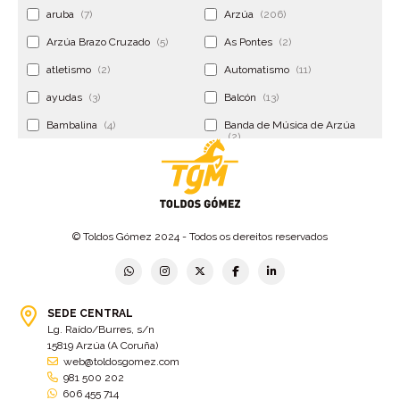
aruba
(7)
Arzúa
(206)
Arzúa Brazo Cruzado
(5)
As Pontes
(2)
atletismo
(2)
Automatismo
(11)
ayudas
(3)
Balcón
(13)
Bambalina
(4)
Banda de Música de Arzúa
(2)
Banderola
(2)
Banderolas
(5)
Banquillo
(5)
bar
(4)
Bar Encontro
(2)
Barco
(3)
© Toldos Gómez 2024 - Todos os dereitos reservados
Bastidor
(2)
Bergondo
(4)
bermudas
(6)
Betanzos
(2)
Bimba y lola
(6)
bodas
(2)
SEDE CENTRAL
Lg. Raído/Burres, s/n
bolsa cac
(3)
Bolsa cst
(3)
15819 Arzúa (A Coruña)
bolsa ct
(3)
Bolsas
(10)
web@toldosgomez.com
981 500 202
Bolsas de elevación
(3)
Bolsas multiusos
(9)
606 455 714