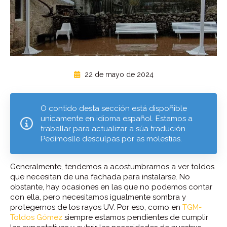
22 de mayo de 2024
O contido desta sección está dispoñible
unicamente en idioma español. Estamos a
traballar para actualizar a súa tradución.
Pedímoslle desculpas por as molestias.
Generalmente, tendemos a acostumbrarnos a ver toldos
que necesitan de una fachada para instalarse. No
obstante, hay ocasiones en las que no podemos contar
con ella, pero necesitamos igualmente sombra y
protegernos de los rayos UV. Por eso, como en
TGM-
Toldos Gómez
siempre estamos pendientes de cumplir