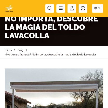
¿NO TIENES FACHADA?
GL
NO IMPORTA, DESCUBRE
LA MAGIA DEL TOLDO
LAVACOLLA
Inicio
Blog
¿No tienes fachada? No importa, descubre la magia del toldo Lavacolla