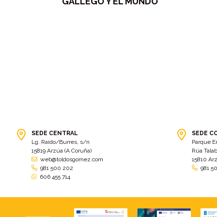
GALLEGO Y EL MUNDO
SEDE CENTRAL
SEDE C
Lg. Raído/Burres, s/n
Parque E
15819 Arzúa (A Coruña)
Rúa Talab
web@toldosgomez.com
15810 Ar
981 500 202
981 5
606 455 714