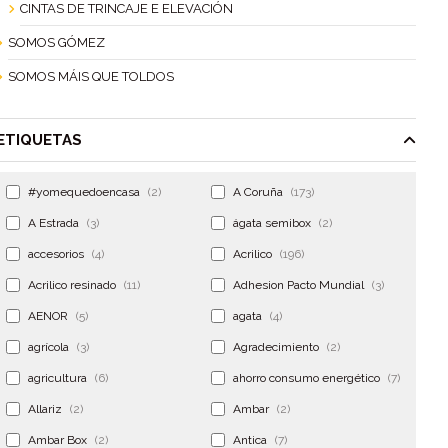
CINTAS DE TRINCAJE E ELEVACIÓN
SOMOS GÓMEZ
SOMOS MÁIS QUE TOLDOS
ETIQUETAS
#yomequedoencasa
(2)
A Coruña
(173)
A Estrada
(3)
ágata semibox
(2)
accesorios
(4)
Acrilico
(196)
Acrilico resinado
(11)
Adhesion Pacto Mundial
(3)
AENOR
(5)
agata
(4)
agrícola
(3)
Agradecimiento
(2)
agricultura
(6)
ahorro consumo energético
(7)
Allariz
(2)
Ambar
(2)
Ambar Box
(2)
Antica
(7)