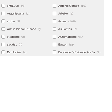
antilluvia
(3)
Antonio Gómez
(10)
Arquillada tir
(7)
Arteixo
(2)
aruba
(7)
Arzúa
(206)
Arzúa Brazo Cruzado
(5)
As Pontes
(2)
atletismo
(2)
Automatismo
(11)
ayudas
(3)
Balcón
(13)
Bambalina
(4)
Banda de Música de Arzúa
(2)
Banderola
(2)
Banderolas
(5)
Banquillo
(5)
bar
(4)
Bar Encontro
(2)
Barco
(3)
Bastidor
(2)
Bergondo
(4)
bermudas
(6)
Betanzos
(2)
Bimba y lola
(6)
bodas
(2)
bolsa cac
(3)
Bolsa cst
(3)