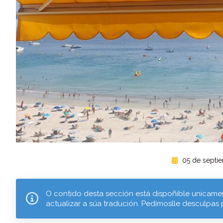
05 de septi
O contido desta sección está dispoñible unicamen
actualizar a súa tradución. Pedímoslle desculpas 