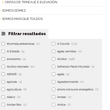
CINTAS DE TRINCAJE E ELEVACIÓN
SOMOS GÓMEZ
SOMOS MÁIS QUE TOLDOS
Filtrar resultados
#yomequedoencasa
(2)
A Coruña
(173)
A Estrada
(3)
ágata semibox
(2)
accesorios
(4)
Acrilico
(196)
Acrilico resinado
(11)
Adhesion Pacto Mundial
(3)
AENOR
(5)
agata
(4)
agrícola
(3)
Agradecimiento
(2)
agricultura
(6)
ahorro consumo energético
(7)
Allariz
(2)
Ambar
(2)
Ambar Box
(2)
Antica
(7)