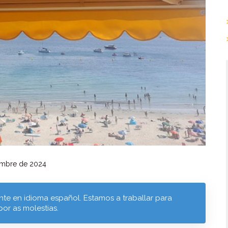
embre de 2024
te en idioma español. Estamos a traballar para
por as molestias.