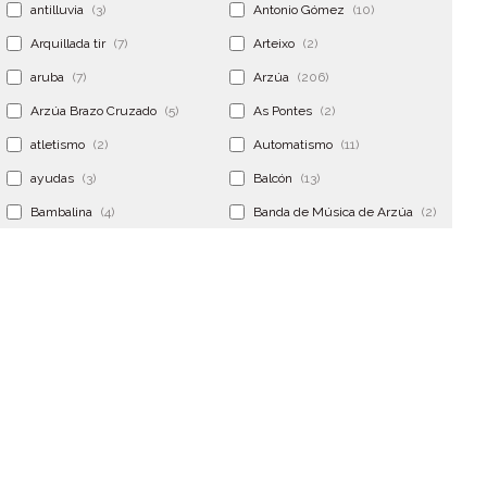
antilluvia
(3)
Antonio Gómez
(10)
Arquillada tir
(7)
Arteixo
(2)
aruba
(7)
Arzúa
(206)
Arzúa Brazo Cruzado
(5)
As Pontes
(2)
atletismo
(2)
Automatismo
(11)
ayudas
(3)
Balcón
(13)
Bambalina
(4)
Banda de Música de Arzúa
(2)
Banderola
(2)
Banderolas
(5)
Banquillo
(5)
bar
(4)
Bar Encontro
(2)
Barco
(3)
Bastidor
(2)
Bergondo
(4)
bermudas
(6)
Betanzos
(2)
Bimba y lola
(6)
bodas
(2)
bolsa cac
(3)
Bolsa cst
(3)
bolsa ct
(3)
Bolsas
(10)