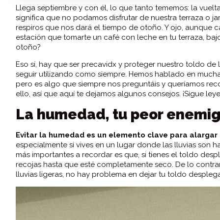
Llega septiembre y con él, lo que tanto tememos: la vuelta
significa que no podamos disfrutar de nuestra terraza o ja
respiros que nos dará el tiempo de otoño. Y ojo, aunque c
estación que tomarte un café con leche en tu terraza, baj
otoño?
Eso sí, hay que ser precavidx y proteger nuestro toldo d
seguir utilizando como siempre. Hemos hablado en muchas 
pero es algo que siempre nos preguntáis y queríamos re
ello, así que aquí te dejamos algunos consejos. ¡Sigue le
La humedad, tu peor enemi
Evitar la humedad es un elemento clave para alargar l
especialmente si vives en un lugar donde las lluvias son 
más importantes a recordar es que, si tienes el toldo desp
recojas hasta que esté completamente seco. De lo contrar
lluvias ligeras, no hay problema en dejar tu toldo desple