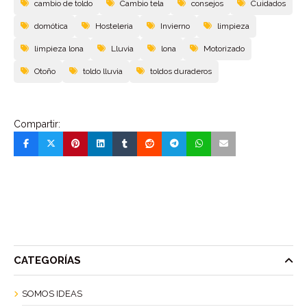
cambio de toldo
Cambio tela
consejos
Cuidados
domótica
Hosteleria
Invierno
limpieza
limpieza lona
Lluvia
lona
Motorizado
Otoño
toldo lluvia
toldos duraderos
Compartir:
CATEGORÍAS
SOMOS IDEAS