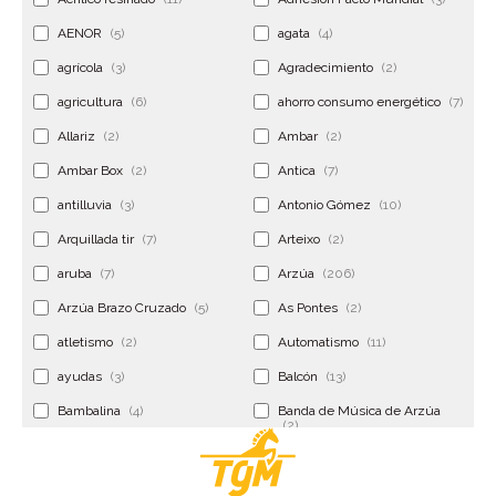
AENOR
(5)
agata
(4)
agrícola
(3)
Agradecimiento
(2)
agricultura
(6)
ahorro consumo energético
(7)
Allariz
(2)
Ambar
(2)
Ambar Box
(2)
Antica
(7)
antilluvia
(3)
Antonio Gómez
(10)
Arquillada tir
(7)
Arteixo
(2)
aruba
(7)
Arzúa
(206)
Arzúa Brazo Cruzado
(5)
As Pontes
(2)
atletismo
(2)
Automatismo
(11)
ayudas
(3)
Balcón
(13)
Bambalina
(4)
Banda de Música de Arzúa
(2)
Banderola
(2)
Banderolas
(5)
Banquillo
(5)
bar
(4)