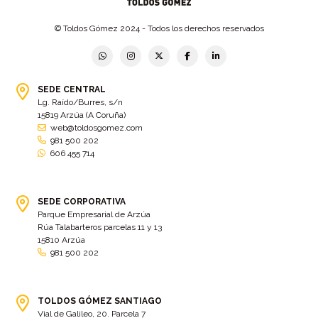
© Toldos Gómez 2024 - Todos los derechos reservados
SEDE CENTRAL
Lg. Raído/Burres, s/n
15819 Arzúa (A Coruña)
web@toldosgomez.com
981 500 202
606 455 714
SEDE CORPORATIVA
Parque Empresarial de Arzúa
Rúa Talabarteros parcelas 11 y 13
15810 Arzúa
981 500 202
TOLDOS GÓMEZ SANTIAGO
Vial de Galileo, 20. Parcela 7