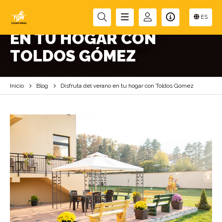
DISFRUTA DEL VERANO
ES
EN TU HOGAR CON
TOLDOS GÓMEZ
Inicio
Blog
Disfruta del verano en tu hogar con Toldos Gómez