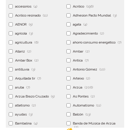
accesorios
(4)
Acrilico
(196)
Acrilico resinado
(11)
Adhesion Pacto Mundial
(3)
AENOR
(5)
agata
(4)
agrícola
(3)
Agradecimiento
(2)
agricultura
(6)
ahorro consumo energético
(7)
Allariz
(2)
Ambar
(2)
Ambar Box
(2)
Antica
(7)
antilluvia
(3)
Antonio Gómez
(10)
Arquillada tir
(7)
Arteixo
(2)
aruba
(7)
Arzúa
(206)
Arzúa Brazo Cruzado
(5)
As Pontes
(2)
atletismo
(2)
Automatismo
(11)
ayudas
(3)
Balcón
(13)
Bambalina
(4)
Banda de Música de Arzúa
(2)