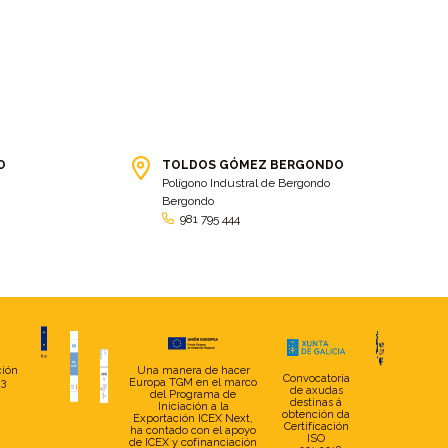
bolsa ct
(3)
Bolsas
(10)
Bolsas de elevación
(3)
Bolsas multiusos
(9)
Bolsas portaherramientas
(4)
brazos invisibles
(11)
Bueu
(2)
Cabañas
(2)
Cafe-bar Nova Xeira
(2)
cafetería
(5)
Calidad
(4)
cambados
(3)
O
TOLDOS GÓMEZ BERGONDO
Polígono Industral de Bergondo
cambio
(5)
Cambio de tela
(48)
Bergondo
981 795 444
cambio de toldo
(12)
Cambio tela
(11)
camión
(17)
Camión XL
(4)
camion botellero
(7)
Camion tautliner
(28)
Camiones
(5)
Campaña electoral
(2)
camping
(2)
Capota
(5)
ción
Una manera de hacer
Convocatoria
capota con pies
(29)
capota fija a pared
(17)
23
Europa TGM en el marco
de axudas
del Programa de
destinas á
Iniciación a la
Capotas
(4)
Caravana
(2)
obtención da
Exportación ICEX Next,
Certificación
ha contado con el apoyo
ISO
de ICEX y cofinanciación
Carballo
(7)
Carga
(2)