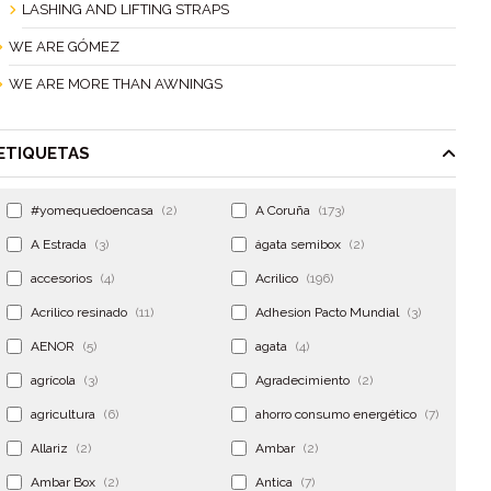
LASHING AND LIFTING STRAPS
WE ARE GÓMEZ
WE ARE MORE THAN AWNINGS
ETIQUETAS
#yomequedoencasa
(2)
A Coruña
(173)
A Estrada
(3)
ágata semibox
(2)
accesorios
(4)
Acrilico
(196)
Acrilico resinado
(11)
Adhesion Pacto Mundial
(3)
AENOR
(5)
agata
(4)
agrícola
(3)
Agradecimiento
(2)
agricultura
(6)
ahorro consumo energético
(7)
Allariz
(2)
Ambar
(2)
Ambar Box
(2)
Antica
(7)