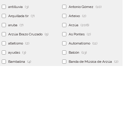
antilluvia
(3)
Antonio Gómez
(10)
Arquillada tir
(7)
Arteixo
(2)
aruba
(7)
Arzúa
(206)
Arzúa Brazo Cruzado
(5)
As Pontes
(2)
atletismo
(2)
Automatismo
(11)
ayudas
(3)
Balcón
(13)
Bambalina
(4)
Banda de Música de Arzúa
(2)
Banderola
(2)
Banderolas
(5)
Banquillo
(5)
bar
(4)
Bar Encontro
(2)
Barco
(3)
Bastidor
(2)
Bergondo
(4)
bermudas
(6)
Betanzos
(2)
Bimba y lola
(6)
bodas
(2)
bolsa cac
(3)
Bolsa cst
(3)