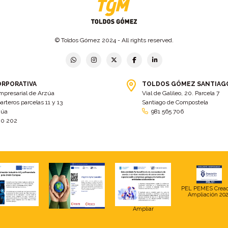
© Toldos Gómez 2024 - All rights reserved.
ORPORATIVA
TOLDOS GÓMEZ SANTIAG
mpresarial de Arzúa
Vial de Galileo, 20. Parcela 7
arteros parcelas 11 y 13
Santiago de Compostela
zúa
981 565 706
00 202
PEL PEMES Crea
Ampliación 20
Ampliar