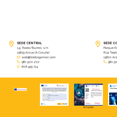
SEDE CENTRAL
SEDE C
Lg. Raído/Burres, s/n
Parque E
15819 Arzúa (A Coruña)
Rúa Talab
web@toldosgomez.com
15810 Ar
981 500 202
981 5
606 455 714
Ampliar