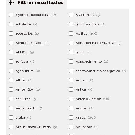
Filtrar resultados
#yomequedoencasa
(2)
A Coruña
(173)
A Estrada
(3)
ágata semibox
(2)
accesorios
(4)
Acrilico
(196)
Acrilico resinado
(11)
Adhesion Pacto Mundial
(3)
AENOR
(5)
agata
(4)
agrícola
(3)
Agradecimiento
(2)
agricultura
(6)
ahorro consumo energético
(7)
Allariz
(2)
Ambar
(2)
Ambar Box
(2)
Antica
(7)
antilluvia
(3)
Antonio Gómez
(10)
Arquillada tir
(7)
Arteixo
(2)
aruba
(7)
Arzúa
(206)
Arzúa Brazo Cruzado
(5)
As Pontes
(2)