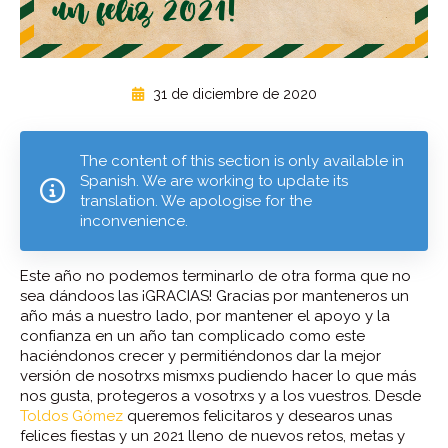
31 de diciembre de 2020
The content of this section is only available in
Spanish. We are working to update its
translation. We apologise for the
inconvenience.
Este año no podemos terminarlo de otra forma que no
sea dándoos las ¡GRACIAS! Gracias por manteneros un
año más a nuestro lado, por mantener el apoyo y la
confianza en un año tan complicado como este
haciéndonos crecer y permitiéndonos dar la mejor
versión de nosotrxs mismxs pudiendo hacer lo que más
nos gusta, protegeros a vosotrxs y a los vuestros. Desde
Toldos Gómez
queremos felicitaros y desearos unas
felices fiestas y un 2021 lleno de nuevos retos, metas y