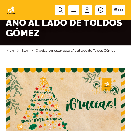
GRACIAS POR ESTAR ESTE
EN
AÑO AL LADO DE TOLDOS
GÓMEZ
Inicio
Blog
Gracias por estar este año al lado de Toldos Gómez