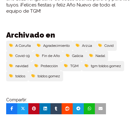
tuyos. ¡Felices fiestas y feliz Año Nuevo de todo el
equipo de TGM!
Archivado en
A Coruña
Agradecimiento
Arzúa
Covid
Covid-19
Fin de Año
Galicia
Nadal
navidad
Protección
TGM
tgm toldos gomez
toldos
toldos gomez
Compartir: