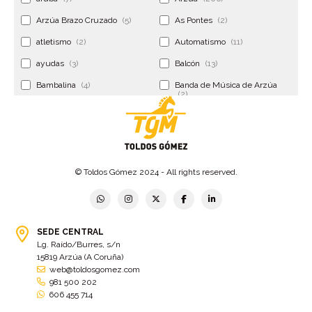
Arzúa Brazo Cruzado
(5)
As Pontes
(2)
atletismo
(2)
Automatismo
(11)
ayudas
(3)
Balcón
(13)
Bambalina
(4)
Banda de Música de Arzúa
(2)
Banderola
(2)
Banderolas
(5)
Banquillo
(5)
bar
(4)
Bar Encontro
(2)
Barco
(3)
© Toldos Gómez 2024 - All rights reserved.
Bastidor
(2)
Bergondo
(4)
bermudas
(6)
Betanzos
(2)
Bimba y lola
(6)
bodas
(2)
SEDE CENTRAL
Lg. Raído/Burres, s/n
bolsa cac
(3)
Bolsa cst
(3)
15819 Arzúa (A Coruña)
bolsa ct
(3)
Bolsas
(10)
web@toldosgomez.com
981 500 202
Bolsas de elevación
(3)
Bolsas multiusos
(9)
606 455 714
Bolsas portaherramientas
(4)
brazos invisibles
(11)