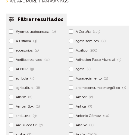
WE ARE MORE THAN AWNINGS
Filtrar resultados
#yomequedoencasa
(2)
A Coruña
(173)
A Estrada
(3)
ágata semibox
(2)
accesorios
(4)
Acrilico
(196)
Acrilico resinado
(11)
Adhesion Pacto Mundial
(3)
AENOR
(5)
agata
(4)
agrícola
(3)
Agradecimiento
(2)
agricultura
(6)
ahorro consumo energético
(7)
Allariz
(2)
Ambar
(2)
Ambar Box
(2)
Antica
(7)
antilluvia
(3)
Antonio Gómez
(10)
Arquillada tir
(7)
Arteixo
(2)
aruba
(7)
Arzúa
(206)