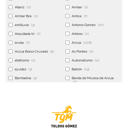
Allariz
(2)
Ambar
(2)
Ambar Box
(2)
Antica
(7)
antilluvia
(3)
Antonio Gómez
(10)
Arquillada tir
(7)
Arteixo
(2)
aruba
(7)
Arzúa
(206)
Arzúa Brazo Cruzado
(5)
As Pontes
(2)
atletismo
(2)
Automatismo
(11)
ayudas
(3)
Balcón
(13)
Bambalina
(4)
Banda de Música de Arzúa
(2)
Banderola
(2)
Banderolas
(5)
Banquillo
(5)
bar
(4)
Bar Encontro
(2)
Barco
(3)
Bastidor
(2)
Bergondo
(4)
bermudas
(6)
Betanzos
(2)