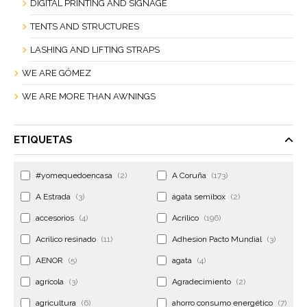
DIGITAL PRINTING AND SIGNAGE
TENTS AND STRUCTURES
LASHING AND LIFTING STRAPS
WE ARE GÓMEZ
WE ARE MORE THAN AWNINGS
ETIQUETAS
#yomequedoencasa
(2)
A Coruña
(173)
A Estrada
(3)
ágata semibox
(2)
accesorios
(4)
Acrilico
(196)
Acrilico resinado
(11)
Adhesion Pacto Mundial
(3)
AENOR
(5)
agata
(4)
agrícola
(3)
Agradecimiento
(2)
agricultura
(6)
ahorro consumo energético
(7)