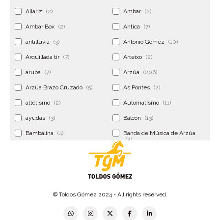
Allariz
(2)
Ambar
(2)
Ambar Box
(2)
Antica
(7)
antilluvia
(3)
Antonio Gómez
(10)
Arquillada tir
(7)
Arteixo
(2)
aruba
(7)
Arzúa
(206)
Arzúa Brazo Cruzado
(5)
As Pontes
(2)
atletismo
(2)
Automatismo
(11)
ayudas
(3)
Balcón
(13)
Bambalina
(4)
Banda de Música de Arzúa
(2)
Banderola
(2)
Banderolas
(5)
Banquillo
(5)
bar
(4)
Bar Encontro
(2)
Barco
(3)
© Toldos Gómez 2024 - All rights reserved.
Bastidor
(2)
Bergondo
(4)
bermudas
(6)
Betanzos
(2)