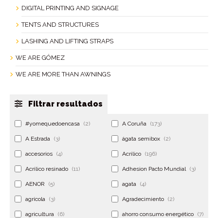
DIGITAL PRINTING AND SIGNAGE
TENTS AND STRUCTURES
LASHING AND LIFTING STRAPS
WE ARE GÓMEZ
WE ARE MORE THAN AWNINGS
Filtrar resultados
#yomequedoencasa
(2)
A Coruña
(173)
A Estrada
(3)
ágata semibox
(2)
accesorios
(4)
Acrilico
(196)
Acrilico resinado
(11)
Adhesion Pacto Mundial
(3)
AENOR
(5)
agata
(4)
agrícola
(3)
Agradecimiento
(2)
agricultura
(6)
ahorro consumo energético
(7)