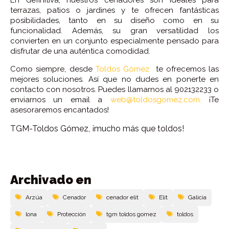
terrazas, patios o jardines y te ofrecen fantásticas
posibilidades, tanto en su diseño como en su
funcionalidad. Además, su gran versatilidad los
convierten en un conjunto especialmente pensado para
disfrutar de una auténtica comodidad.
Como siempre, desde
Toldos Gómez
te ofrecemos las
mejores soluciones. Así que no dudes en ponerte en
contacto con nosotros. Puedes llamarnos al 902132233 o
enviarnos un email a
web@toldosgomez.com.
¡Te
asesoraremos encantados!
TGM-Toldos Gómez, ¡mucho más que toldos!
Archivado en
Arzúa
Cenador
cenador elit
Elit
Galicia
lona
Protección
tgm toldos gomez
toldos