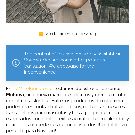
20 de diciembre de 2023
The content of this section is only available in
Spanish. We are working to update its
translation. We apologise for the
inconvenience.
En
TGM-Toldos Gómez
estamos de estreno, lanzamos
Moheva
, una nueva marca de artículos y complementos
con alma sostenible. Entre los productos de esta firma
podemos encontrar bolsas, bolsos, carteras, neceseres,
transportines para mascotas y hasta juegos de mesa
elaborados con retales textiles y materiales reutilizados y
reciclados procedentes de lonas y toldos. ¡Un detallazo
perfecto para Navidad!