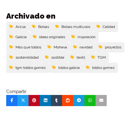
Archivado en
Arzúa
Bolsas
Bolsas multiusos
Calidad
Galicia
ideas originales
inspiración
Más que toldos
Moheva
navidad
proyectos
sostenibilidad
sostible
textil
TGM
tgm toldos gomez
toldos galicia
toldos gomez
Compartir: