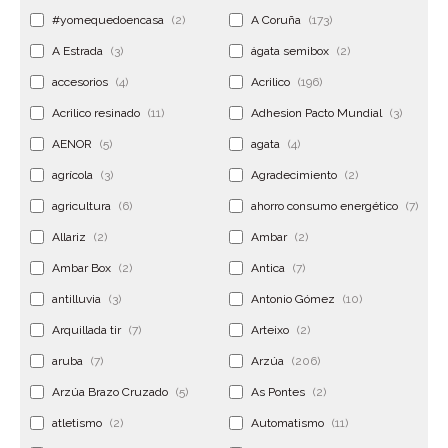
#yomequedoencasa
(2)
A Coruña
(173)
A Estrada
(3)
ágata semibox
(2)
accesorios
(4)
Acrilico
(196)
Acrilico resinado
(11)
Adhesion Pacto Mundial
(3)
AENOR
(5)
agata
(4)
agrícola
(3)
Agradecimiento
(2)
agricultura
(6)
ahorro consumo energético
(7)
Allariz
(2)
Ambar
(2)
Ambar Box
(2)
Antica
(7)
antilluvia
(3)
Antonio Gómez
(10)
Arquillada tir
(7)
Arteixo
(2)
aruba
(7)
Arzúa
(206)
Arzúa Brazo Cruzado
(5)
As Pontes
(2)
atletismo
(2)
Automatismo
(11)