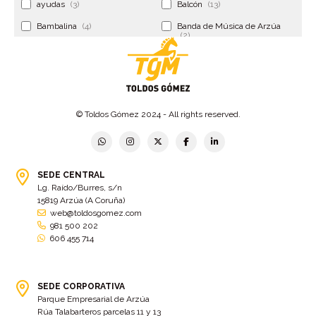
ayudas
(3)
Balcón
(13)
Bambalina
(4)
Banda de Música de Arzúa
(2)
Banderola
(2)
Banderolas
(5)
Banquillo
(5)
bar
(4)
Bar Encontro
(2)
Barco
(3)
© Toldos Gómez 2024 - All rights reserved.
Bastidor
(2)
Bergondo
(4)
bermudas
(6)
Betanzos
(2)
Bimba y lola
(6)
bodas
(2)
SEDE CENTRAL
Lg. Raído/Burres, s/n
bolsa cac
(3)
Bolsa cst
(3)
15819 Arzúa (A Coruña)
bolsa ct
(3)
Bolsas
(10)
web@toldosgomez.com
981 500 202
Bolsas de elevación
(3)
Bolsas multiusos
(9)
606 455 714
Bolsas portaherramientas
(4)
brazos invisibles
(11)
Bueu
(2)
Cabañas
(2)
SEDE CORPORATIVA
Cafe-bar Nova Xeira
(2)
cafetería
(5)
Parque Empresarial de Arzúa
Rúa Talabarteros parcelas 11 y 13