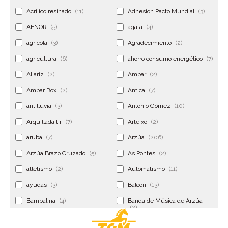
Acrilico resinado
(11)
Adhesion Pacto Mundial
(3)
AENOR
(5)
agata
(4)
agrícola
(3)
Agradecimiento
(2)
agricultura
(6)
ahorro consumo energético
(7)
Allariz
(2)
Ambar
(2)
Ambar Box
(2)
Antica
(7)
antilluvia
(3)
Antonio Gómez
(10)
Arquillada tir
(7)
Arteixo
(2)
aruba
(7)
Arzúa
(206)
Arzúa Brazo Cruzado
(5)
As Pontes
(2)
atletismo
(2)
Automatismo
(11)
ayudas
(3)
Balcón
(13)
Bambalina
(4)
Banda de Música de Arzúa
(2)
Banderola
(2)
Banderolas
(5)