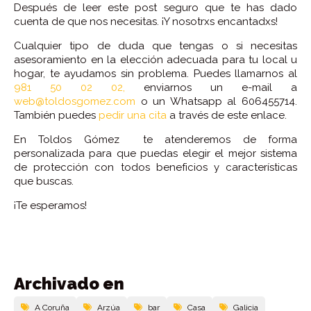
Después de leer este post seguro que te has dado
cuenta de que nos necesitas. ¡Y nosotrxs encantadxs!
Cualquier tipo de duda que tengas o si necesitas
asesoramiento en la elección adecuada para tu local u
hogar, te ayudamos sin problema. Puedes llamarnos al
981 50 02 02,
enviarnos un e-mail a
web@toldosgomez.com
o un Whatsapp al 606455714.
También puedes
pedir una cita
a través de este enlace.
En Toldos Gómez te atenderemos de forma
personalizada para que puedas elegir el mejor sistema
de protección con todos beneficios y características
que buscas.
¡Te esperamos!
Archivado en
A Coruña
Arzúa
bar
Casa
Galicia