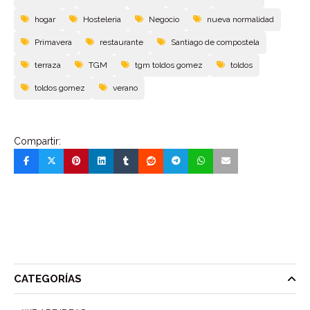
hogar
Hosteleria
Negocio
nueva normalidad
Primavera
restaurante
Santiago de compostela
terraza
TGM
tgm toldos gomez
toldos
toldos gomez
verano
Compartir:
CATEGORÍAS