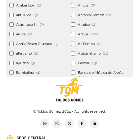
Ambar Box
(2)
Antica
(7)
antilluvia
(3)
Antonio Gómez
(10)
Arquillada tir
(7)
Arteixo
(2)
aruba
(7)
Arzúa
(206)
Arzúa Brazo Cruzado
(5)
As Pontes
(2)
atletismo
(2)
Automatismo
(11)
ayudas
(3)
Balcón
(13)
Bambalina
(4)
Banda de Música de Arzúa
(2)
Banderola
(2)
Banderolas
(5)
Banquillo
(5)
bar
(4)
Bar Encontro
(2)
Barco
(3)
© Toldos Gómez 2024 - All rights reserved.
Bastidor
(2)
Bergondo
(4)
bermudas
(6)
Betanzos
(2)
Bimba y lola
(6)
bodas
(2)
SEDE CENTRAL