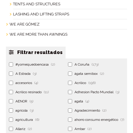
TENTS AND STRUCTURES
LASHING AND LIFTING STRAPS
WE ARE GÓMEZ
WE ARE MORE THAN AWNINGS
Filtrar resultados
#yomequedoencasa
(2)
A Coruña
(173)
A Estrada
(3)
ágata semibox
(2)
accesorios
(4)
Acrilico
(196)
Acrilico resinado
(11)
Adhesion Pacto Mundial
(3)
AENOR
(5)
agata
(4)
agrícola
(3)
Agradecimiento
(2)
agricultura
(6)
ahorro consumo energético
(7)
Allariz
(2)
Ambar
(2)