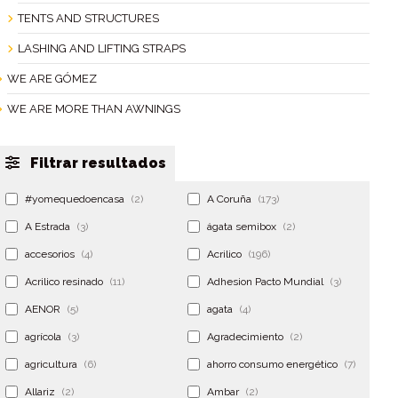
TENTS AND STRUCTURES
LASHING AND LIFTING STRAPS
WE ARE GÓMEZ
WE ARE MORE THAN AWNINGS
Filtrar resultados
#yomequedoencasa
(2)
A Coruña
(173)
A Estrada
(3)
ágata semibox
(2)
accesorios
(4)
Acrilico
(196)
Acrilico resinado
(11)
Adhesion Pacto Mundial
(3)
AENOR
(5)
agata
(4)
agrícola
(3)
Agradecimiento
(2)
agricultura
(6)
ahorro consumo energético
(7)
Allariz
(2)
Ambar
(2)