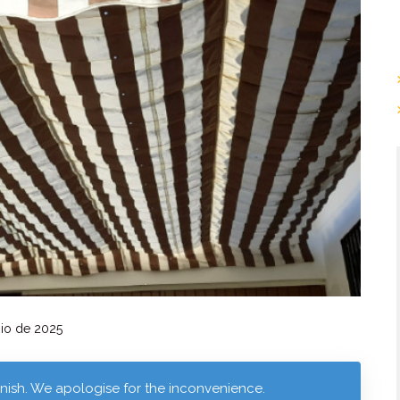
io de 2025
panish. We apologise for the inconvenience.