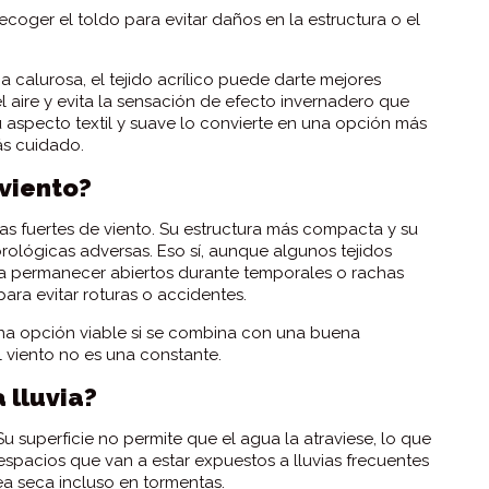
ecoger el toldo para evitar daños en la estructura o el
a calurosa, el tejido acrílico puede darte mejores
el aire y evita la sensación de efecto invernadero que
aspecto textil y suave lo convierte en una opción más
ás cuidado.
 viento?
has fuertes de viento. Su estructura más compacta y su
rológicas adversas. Eso sí, aunque algunos tejidos
ara permanecer abiertos durante temporales o rachas
ara evitar roturas o accidentes.
 una opción viable si se combina con una buena
 viento no es una constante.
 lluvia?
u superficie no permite que el agua la atraviese, lo que
 espacios que van a estar expuestos a lluvias frecuentes
rea seca incluso en tormentas.