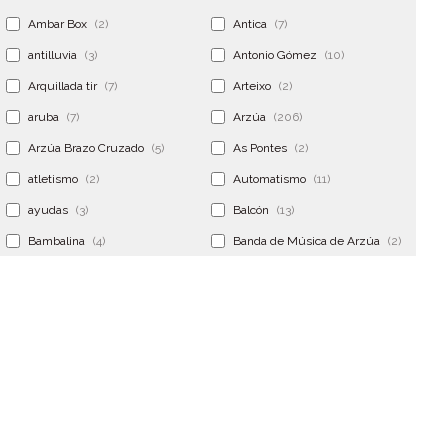
Ambar Box
(2)
Antica
(7)
antilluvia
(3)
Antonio Gómez
(10)
Arquillada tir
(7)
Arteixo
(2)
aruba
(7)
Arzúa
(206)
Arzúa Brazo Cruzado
(5)
As Pontes
(2)
atletismo
(2)
Automatismo
(11)
ayudas
(3)
Balcón
(13)
Bambalina
(4)
Banda de Música de Arzúa
(2)
Banderola
(2)
Banderolas
(5)
Banquillo
(5)
bar
(4)
Bar Encontro
(2)
Barco
(3)
Bastidor
(2)
Bergondo
(4)
bermudas
(6)
Betanzos
(2)
Bimba y lola
(6)
bodas
(2)