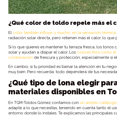
¿Qué color de toldo repele más el c
El
color también influye, y mucho, en la sensación térmica 
radiación solar directa, pero retienen más el calor, lo qu
Si lo que quieres es mantener tu terraza fresca, los tonos c
solar y ayudan a disipar el calor. Los
colores fríos como e
combinación
de frescura y protección, especialmente si e
En cambio, si tu prioridad es llamar la atención en tu nego
muy bien. Pero recuerda: todo dependerá de tus necesidad
¿Qué tipo de lona elegir para
materiales disponibles en T
En TGM-Toldos Gómez contamos con
un amplio catálogo 
adapte a lo que necesitas, teniendo en cuenta tanto el us
entorno donde lo instales. Te explicamos las principales c