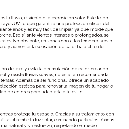
la lluvia, el viento o la exposición solar. Este tejido
 rayos UV, lo que garantiza una protección eficaz del
ante años y es muy fácil de limpiar, ya que impide que
orche. Eso sí, ante vientos intensos o prolongados, se
urales. No obstante, en zonas con altas temperaturas o
ro y aumentar la sensación de calor bajo el toldo.
ación del aire y evita la acumulación de calor, creando
ol y resiste lluvias suaves, no está tan recomendada
ntensas. Además de ser funcional, ofrece un acabado
n elección estética para renovar la imagen de tu hogar o
d de colores para adaptarla a tu estilo.
entras protege tu espacio. Gracias a su tratamiento con
lisis al recibir la luz solar, eliminando partículas tóxicas
rma natural y sin esfuerzo, respetando el medio