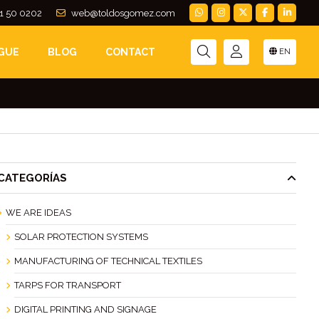
1 50 0202
web@toldosgomez.com
S PARA TOLDOS
GUE
BLOG
CONTACT
EN
CATEGORÍAS
WE ARE IDEAS
SOLAR PROTECTION SYSTEMS
MANUFACTURING OF TECHNICAL TEXTILES
TARPS FOR TRANSPORT
DIGITAL PRINTING AND SIGNAGE