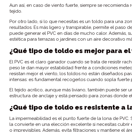
Aun así, en caso de viento fuerte, siempre se recomienda r
tejido.
Por otro lado, si lo que necesitas es un toldo para una zon
resultados. Es más ligero y transpirable, permite el paso d
puede generar el PVC en días de mucho calor. Además, su 
estética para terrazas o jardines con un aire decorativo m
¿Qué tipo de toldo es mejor para el
El PVC es el claro ganador cuando se trata de resistir rac
peso le dan mayor estabilidad frente a condiciones meteo
resistan mejor el viento, los toldos no están diseñados p
intensas: es fundamental recogerlos cuando sopla fuerte p
El tejido acrílico, aunque más liviano, también puede ser
estructura de anclaje y está pensado para zonas donde el
¿Qué tipo de toldo es resistente a la
La impermeabilidad es el punto fuerte de la lona de PVC. S
la convierte en una elección excelente si necesitas cubrir
o imprevisibles. Además, evita filtraciones y mantiene el á