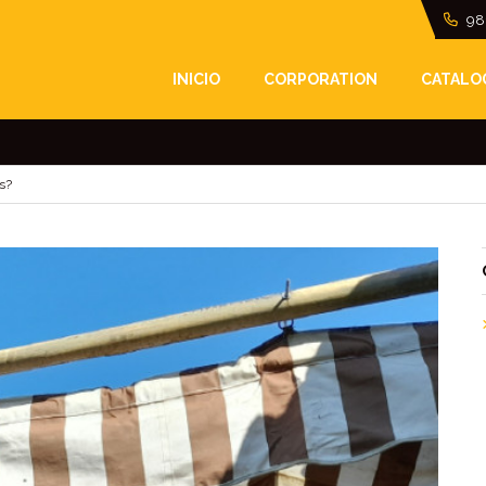
98
SON MÁS RESISTENTE
INICIO
CORPORATION
CATALO
s?