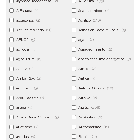
#yomequedoencasa
(2)
A Coruña
(173)
A Estrada
(3)
ágata semibox
(2)
accesorios
(4)
Acrilico
(196)
Acrilico resinado
(11)
Adhesion Pacto Mundial
(3)
AENOR
(5)
agata
(4)
agrícola
(3)
Agradecimiento
(2)
agricultura
(6)
ahorro consumo energético
(7)
Allariz
(2)
Ambar
(2)
Ambar Box
(2)
Antica
(7)
antilluvia
(3)
Antonio Gómez
(10)
Arquillada tir
(7)
Arteixo
(2)
aruba
(7)
Arzúa
(206)
Arzúa Brazo Cruzado
(5)
As Pontes
(2)
atletismo
(2)
Automatismo
(11)
ayudas
(3)
Balcón
(13)