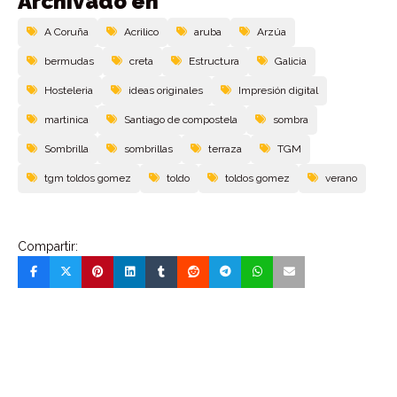
Archivado en
A Coruña
Acrilico
aruba
Arzúa
bermudas
creta
Estructura
Galicia
Hosteleria
ideas originales
Impresión digital
martinica
Santiago de compostela
sombra
Sombrilla
sombrillas
terraza
TGM
tgm toldos gomez
toldo
toldos gomez
verano
Compartir: