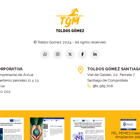
© Toldos Gómez 2024 - All rights reserved.
ORPORATIVA
TOLDOS GÓMEZ SANTIAG
mpresarial de Arzúa
Vial de Galileo, 20. Parcela 7
arteros parcelas 11 y 13
Santiago de Compostela
zúa
981 565 706
00 202
PEL PEMES Crea
Ampliación 20