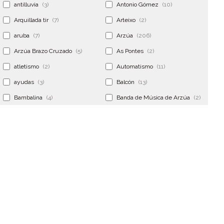
antilluvia
(3)
Antonio Gómez
(10)
Arquillada tir
(7)
Arteixo
(2)
aruba
(7)
Arzúa
(206)
Arzúa Brazo Cruzado
(5)
As Pontes
(2)
atletismo
(2)
Automatismo
(11)
ayudas
(3)
Balcón
(13)
Bambalina
(4)
Banda de Música de Arzúa
(2)
Banderola
(2)
Banderolas
(5)
Banquillo
(5)
bar
(4)
Bar Encontro
(2)
Barco
(3)
Bastidor
(2)
Bergondo
(4)
bermudas
(6)
Betanzos
(2)
Bimba y lola
(6)
bodas
(2)
bolsa cac
(3)
Bolsa cst
(3)
bolsa ct
(3)
Bolsas
(10)