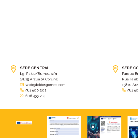
SEDE CENTRAL
SEDE C
Lg. Raído/Burres, s/n
Parque E
15819 Arzúa (A Coruña)
Rúa Talab
web@toldosgomez.com
15810 Ar
981 500 202
981 5
606 455 714