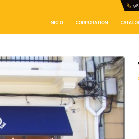
98
TO
INICIO
CORPORATION
CATALO