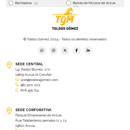
Bambalina
(4)
Banda de Música de Arzúa
(2)
Banderola
(2)
Banderolas
(5)
Banquillo
(5)
bar
(4)
Bar Encontro
(2)
Barco
(3)
© Toldos Gómez 2024 - Todos os dereitos reservados
Bastidor
(2)
Bergondo
(4)
bermudas
(6)
Betanzos
(2)
Bimba y lola
(6)
bodas
(2)
SEDE CENTRAL
Lg. Raído/Burres, s/n
bolsa cac
(3)
Bolsa cst
(3)
15819 Arzúa (A Coruña)
bolsa ct
(3)
Bolsas
(10)
web@toldosgomez.com
981 500 202
Bolsas de elevación
(3)
Bolsas multiusos
(9)
606 455 714
Bolsas portaherramientas
(4)
brazos invisibles
(11)
Bueu
(2)
Cabañas
(2)
SEDE CORPORATIVA
Cafe-bar Nova Xeira
(2)
cafetería
(5)
Parque Empresarial de Arzúa
Rúa Talabarteros parcelas 11 y 13
Calidad
(4)
cambados
(3)
15810 Arzúa