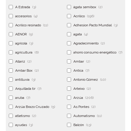
A Estrada
(3)
ágata semibox
(2)
accesorios
(4)
Acrilico
(196)
Acrilico resinado
(11)
Adhesion Pacto Mundial
(3)
AENOR
(5)
agata
(4)
agrícola
(3)
Agradecimiento
(2)
agricultura
(6)
ahorro consumo energético
(7)
Allariz
(2)
Ambar
(2)
Ambar Box
(2)
Antica
(7)
antilluvia
(3)
Antonio Gómez
(10)
Arquillada tir
(7)
Arteixo
(2)
aruba
(7)
Arzúa
(206)
Arzúa Brazo Cruzado
(5)
As Pontes
(2)
atletismo
(2)
Automatismo
(11)
ayudas
(3)
Balcón
(13)