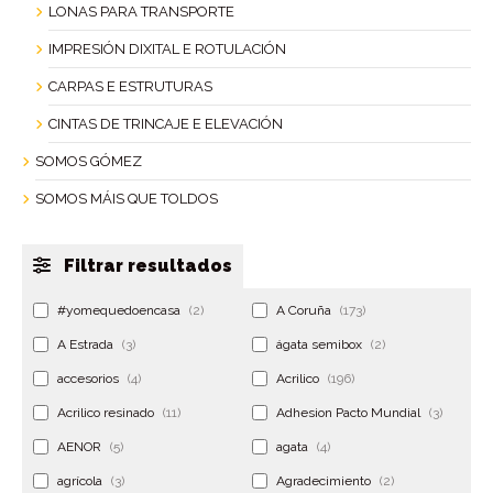
LONAS PARA TRANSPORTE
IMPRESIÓN DIXITAL E ROTULACIÓN
CARPAS E ESTRUTURAS
CINTAS DE TRINCAJE E ELEVACIÓN
SOMOS GÓMEZ
SOMOS MÁIS QUE TOLDOS
Filtrar resultados
#yomequedoencasa
(2)
A Coruña
(173)
A Estrada
(3)
ágata semibox
(2)
accesorios
(4)
Acrilico
(196)
Acrilico resinado
(11)
Adhesion Pacto Mundial
(3)
AENOR
(5)
agata
(4)
agrícola
(3)
Agradecimiento
(2)