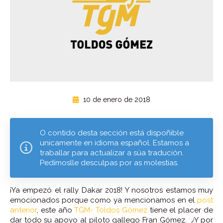
10 de enero de 2018
O contido desta sección está dispoñible
unicamente en idioma español. Estamos a
traballar para actualizar a súa tradución.
Pedímoslle desculpas por as molestias.
¡Ya empezó el rally Dakar 2018! Y nosotros estamos muy
emocionados porque como ya mencionamos en el
post
anterior
, este año
TGM- Toldos Gómez
tiene el placer de
dar todo su apoyo al piloto gallego Fran Gómez. ¿Y por