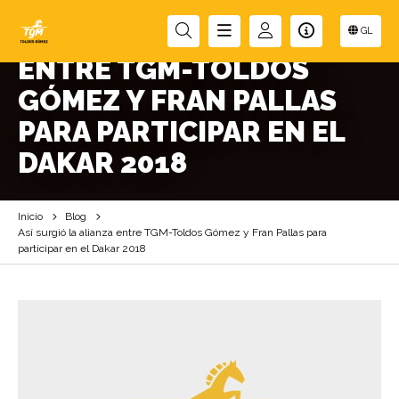
ASÍ SURGIÓ LA ALIANZA
GL
ENTRE TGM-TOLDOS
GÓMEZ Y FRAN PALLAS
PARA PARTICIPAR EN EL
DAKAR 2018
Inicio
Blog
Así surgió la alianza entre TGM-Toldos Gómez y Fran Pallas para
participar en el Dakar 2018