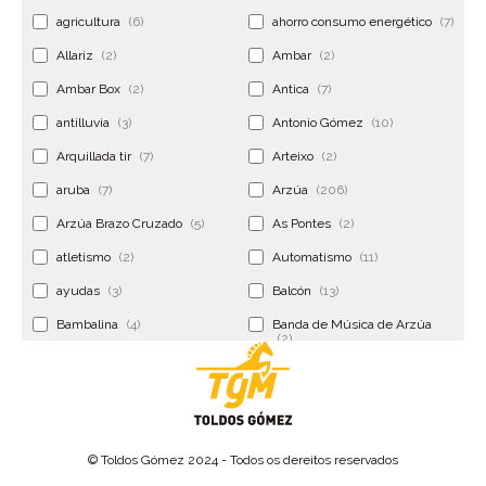
agricultura
(6)
ahorro consumo energético
(7)
Allariz
(2)
Ambar
(2)
Ambar Box
(2)
Antica
(7)
antilluvia
(3)
Antonio Gómez
(10)
Arquillada tir
(7)
Arteixo
(2)
aruba
(7)
Arzúa
(206)
Arzúa Brazo Cruzado
(5)
As Pontes
(2)
atletismo
(2)
Automatismo
(11)
ayudas
(3)
Balcón
(13)
Bambalina
(4)
Banda de Música de Arzúa
(2)
Banderola
(2)
Banderolas
(5)
Banquillo
(5)
bar
(4)
Bar Encontro
(2)
Barco
(3)
© Toldos Gómez 2024 - Todos os dereitos reservados
Bastidor
(2)
Bergondo
(4)