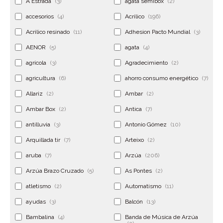
A Estrada
(3)
ágata semibox
(2)
accesorios
(4)
Acrilico
(196)
Acrilico resinado
(11)
Adhesion Pacto Mundial
(3)
AENOR
(5)
agata
(4)
agrícola
(3)
Agradecimiento
(2)
agricultura
(6)
ahorro consumo energético
(7)
Allariz
(2)
Ambar
(2)
Ambar Box
(2)
Antica
(7)
antilluvia
(3)
Antonio Gómez
(10)
Arquillada tir
(7)
Arteixo
(2)
aruba
(7)
Arzúa
(206)
Arzúa Brazo Cruzado
(5)
As Pontes
(2)
atletismo
(2)
Automatismo
(11)
ayudas
(3)
Balcón
(13)
Bambalina
(4)
Banda de Música de Arzúa