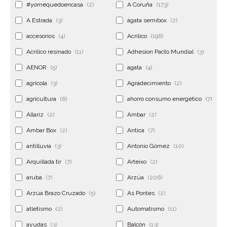
#yomequedoencasa
(2)
A Coruña
(173)
A Estrada
(3)
ágata semibox
(2)
accesorios
(4)
Acrilico
(196)
Acrilico resinado
(11)
Adhesion Pacto Mundial
(3)
AENOR
(5)
agata
(4)
agrícola
(3)
Agradecimiento
(2)
agricultura
(6)
ahorro consumo energético
(7)
Allariz
(2)
Ambar
(2)
Ambar Box
(2)
Antica
(7)
antilluvia
(3)
Antonio Gómez
(10)
Arquillada tir
(7)
Arteixo
(2)
aruba
(7)
Arzúa
(206)
Arzúa Brazo Cruzado
(5)
As Pontes
(2)
atletismo
(2)
Automatismo
(11)
ayudas
(3)
Balcón
(13)