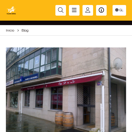
BLOG
GL
Inicio
Blog